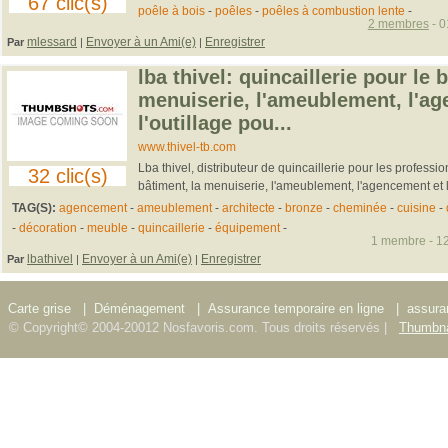
67 clic(s)
poêle à bois
-
poêles
-
poêles à combustion lente
-
2 membres
- 0
mlessard
Envoyer à un Ami(e)
Enregistrer
Par
|
|
lba thivel: quincaillerie pour le 
menuiserie, l'ameublement, l'a
l'outillage pou...
www.thivel-tb.com
Lba thivel, distributeur de quincaillerie pour les professio
32 clic(s)
bâtiment, la menuiserie, l'ameublement, l'agencement et l'o
TAG(S):
agencement
-
ameublement
-
architecte
-
bronze
-
cheminée
-
cuisine
-
-
décoration
-
meuble
-
quincaillerie
-
équipement
-
1 membre - 12
lbathivel
Envoyer à un Ami(e)
Enregistrer
Par
|
|
Carte grise
|
Déménagement
|
Assurance temporaire en ligne
|
assura
© Copyright© 2004-20012 Nosfavoris.com. Tous droits réservés |
Thumbna