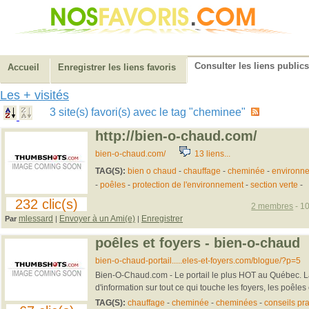
Consulter les liens publics
Accueil
Enregistrer les liens favoris
Les + visités
3 site(s) favori(s) avec le tag "cheminee"
http://bien-o-chaud.com/
bien-o-chaud.com/
13 liens...
TAG(S):
bien o chaud
-
chauffage
-
cheminée
-
environn
-
poêles
-
protection de l'environnement
-
section verte
-
232 clic(s)
2 membres
- 10
mlessard
Envoyer à un Ami(e)
Enregistrer
Par
|
|
poêles et foyers - bien-o-chaud
bien-o-chaud-portail.....eles-et-foyers.com/blogue/?p=5
Bien-O-Chaud.com - Le portail le plus HOT au Québec. L
d'information sur tout ce qui touche les foyers, les poêles
TAG(S):
chauffage
-
cheminée
-
cheminées
-
conseils pr