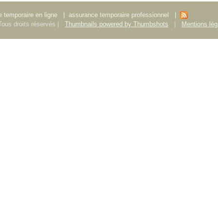
 temporaire en ligne
|
assurance temporaire professionnel
|
ous droits réservés |
Thumbnails powered by Thumbshots
|
Mentions lég