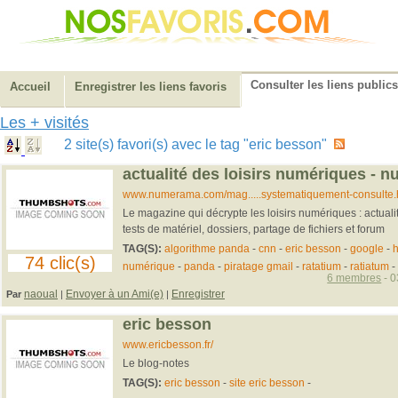
Consulter les liens publics
Accueil
Enregistrer les liens favoris
Les + visités
2 site(s) favori(s) avec le tag "eric besson"
actualité des loisirs numériques - 
www.numerama.com/mag.....systematiquement-consulte.
Le magazine qui décrypte les loisirs numériques : actuali
tests de matériel, dossiers, partage de fichiers et forum
TAG(S):
algorithme panda
-
cnn
-
eric besson
-
google
-
h
74 clic(s)
numérique
-
panda
-
piratage gmail
-
ratatium
-
ratiatum
-
6 membres
- 0
naoual
Envoyer à un Ami(e)
Enregistrer
Par
|
|
eric besson
www.ericbesson.fr/
Le blog-notes
TAG(S):
eric besson
-
site eric besson
-