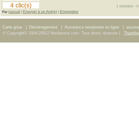
4 clic(s)
1 membre - 02
naoual
Envoyer à un Ami(e)
Enregistrer
Par
|
|
Carte grise
|
Déménagement
|
Assurance temporaire en ligne
|
assura
© Copyright© 2004-20012 Nosfavoris.com. Tous droits réservés |
Thumbna