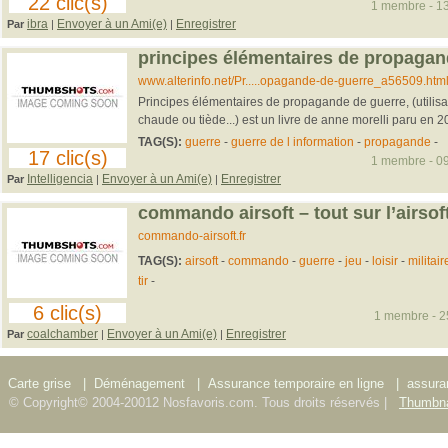
22 clic(s)
1 membre - 13
ibra
Envoyer à un Ami(e)
Enregistrer
Par
|
|
principes élémentaires de propagan
www.alterinfo.net/Pr.....opagande-de-guerre_a56509.htm
Principes élémentaires de propagande de guerre, (utilisa
chaude ou tiède...) est un livre de anne morelli paru en 200
TAG(S):
guerre
-
guerre de l information
-
propagande
-
17 clic(s)
1 membre - 09
Intelligencia
Envoyer à un Ami(e)
Enregistrer
Par
|
|
commando airsoft – tout sur l’airsof
commando-airsoft.fr
TAG(S):
airsoft
-
commando
-
guerre
-
jeu
-
loisir
-
militair
tir
-
6 clic(s)
1 membre - 25
coalchamber
Envoyer à un Ami(e)
Enregistrer
Par
|
|
Carte grise
|
Déménagement
|
Assurance temporaire en ligne
|
assura
© Copyright© 2004-20012 Nosfavoris.com. Tous droits réservés |
Thumbna