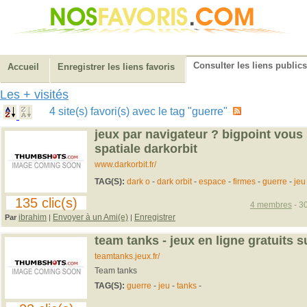
Consulter les liens publics
Accueil
Enregistrer les liens favoris
Les + visités
4 site(s) favori(s) avec le tag "guerre"
jeux par navigateur ? bigpoint vous 
spatiale darkorbit
www.darkorbit.fr/
TAG(S):
dark o
-
dark orbit
-
espace
-
firmes
-
guerre
-
je
135 clic(s)
4 membres
- 30
ibrahim
Envoyer à un Ami(e)
Enregistrer
Par
|
|
team tanks - jeux en ligne gratuits su
teamtanks.jeux.fr/
Team tanks
TAG(S):
guerre
-
jeu
-
tanks
-