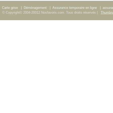
Carte grise
|
Déménagement
|
Assurance temporaire en ligne
|
assura
© Copyright© 2004-20012 Nosfavoris.com. Tous droits réservés |
Thumbna