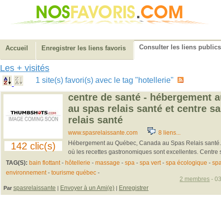
Consulter les liens publics
Accueil
Enregistrer les liens favoris
Les + visités
1 site(s) favori(s) avec le tag "hotellerie"
centre de santé - hébergement 
au spas relais santé et centre s
relais santé
www.spasrelaissante.com
8 liens...
Hébergement au Québec, Canada au Spas Relais santé. Va
142 clic(s)
où les recettes gastronomiques sont excellentes. Centre 
TAG(S):
bain flottant
-
hôtellerie
-
massage
-
spa
-
spa vert
-
spa écologique
-
sp
environnement
-
tourisme québec
-
2 membres
- 03
spasrelaissante
Envoyer à un Ami(e)
Enregistrer
Par
|
|