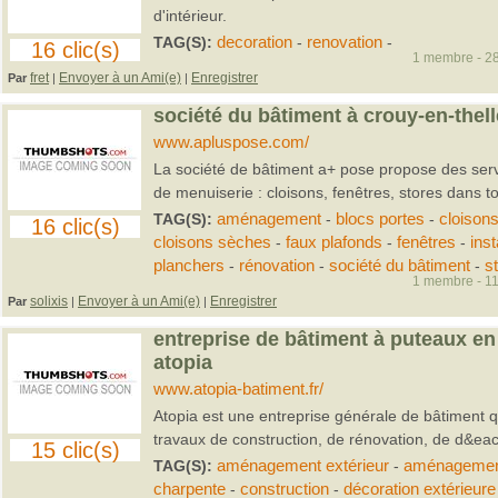
d'intérieur.
TAG(S):
decoration
-
renovation
-
16 clic(s)
1 membre - 28
fret
Envoyer à un Ami(e)
Enregistrer
Par
|
|
société du bâtiment à crouy-en-thel
www.apluspose.com/
La société de bâtiment a+ pose propose des ser
de menuiserie : cloisons, fenêtres, stores dans to
TAG(S):
aménagement
-
blocs portes
-
cloison
16 clic(s)
cloisons sèches
-
faux plafonds
-
fenêtres
-
inst
planchers
-
rénovation
-
société du bâtiment
-
s
1 membre - 11
solixis
Envoyer à un Ami(e)
Enregistrer
Par
|
|
entreprise de bâtiment à puteaux en
atopia
www.atopia-batiment.fr/
Atopia est une entreprise générale de bâtiment q
travaux de construction, de rénovation, de d&eac.
15 clic(s)
TAG(S):
aménagement extérieur
-
aménagement
charpente
-
construction
-
décoration extérieure