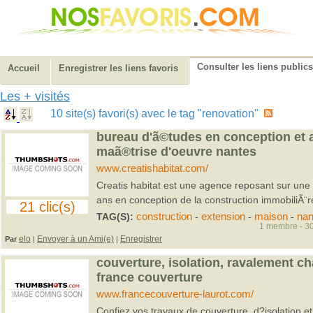
Consulter les liens publics
Accueil
Enregistrer les liens favoris
Les + visités
10 site(s) favori(s) avec le tag "renovation"
bureau d'ã©tudes en conception et 
maã®trise d'oeuvre nantes
www.creatishabitat.com/
Creatis habitat est une agence reposant sur une
ans en conception de la construction immobiliÃ¨
21 clic(s)
TAG(S):
construction
-
extension
-
maison
-
nan
1 membre - 30
elo
Envoyer à un Ami(e)
Enregistrer
Par
|
|
couverture, isolation, ravalement 
france couverture
www.francecouverture-laurot.com/
Confiez vos travaux de couverture, d?isolation e