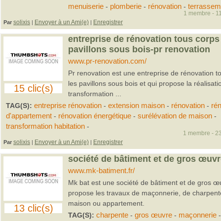
menuiserie
-
plomberie
-
rénovation
-
terrassem
1 membre - 11
solixis
Envoyer à un Ami(e)
Enregistrer
Par
|
|
entreprise de rénovation tous corps 
pavillons sous bois-pr renovation
www.pr-renovation.com/
Pr renovation est une entreprise de rénovation t
les pavillons sous bois et qui propose la réalisat
15 clic(s)
transformation ...
TAG(S):
entreprise rénovation
-
extension maison
-
rénovation
-
ré
d'appartement
-
rénovation énergétique
-
surélévation de maison
-
transformation habitation
-
1 membre - 23
solixis
Envoyer à un Ami(e)
Enregistrer
Par
|
|
société de bâtiment et de gros œuvr
www.mk-batiment.fr/
Mk bat est une société de bâtiment et de gros œu
propose les travaux de maçonnerie, de charpent
maison ou appartement.
13 clic(s)
TAG(S):
charpente
-
gros œuvre
-
maçonnerie