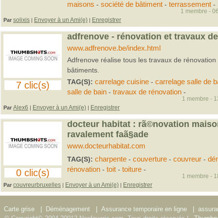
maisons
-
société de bâtiment
-
terrassement
-
1 membre - 06
solixis
Envoyer à un Ami(e)
Enregistrer
Par
|
|
adfrenove - rénovation et travaux d
www.adfrenove.be/index.html
Adfrenove réalise tous les travaux de rénovation
bâtiments.
TAG(S):
carrelage cuisine
-
carrelage salle de b
7 clic(s)
salle de bain
-
travaux de rénovation
-
1 membre - 13
Alex6
Envoyer à un Ami(e)
Enregistrer
Par
|
|
docteur habitat : rã©novation maiso
ravalement faã§ade
www.docteurhabitat.com
TAG(S):
charpente
-
couverture
-
couvreur
-
dé
rénovation
-
toit
-
toiture
-
0 clic(s)
1 membre - 18
couvreurbruxelles
Envoyer à un Ami(e)
Enregistrer
Par
|
|
Carte grise
|
Déménagement
|
Assurance temporaire en ligne
|
assura