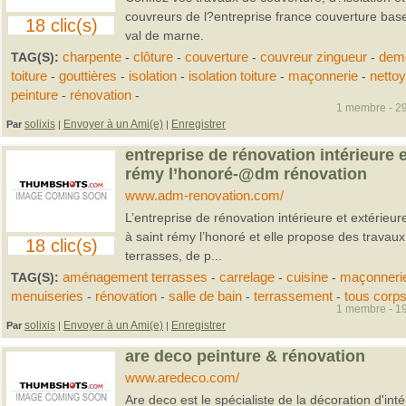
couvreurs de l?entreprise france couverture ba
18 clic(s)
val de marne.
TAG(S):
charpente
-
clôture
-
couverture
-
couvreur zingueur
-
dem
toiture
-
gouttières
-
isolation
-
isolation toiture
-
maçonnerie
-
netto
peinture
-
rénovation
-
1 membre - 29
solixis
Envoyer à un Ami(e)
Enregistrer
Par
|
|
entreprise de rénovation intérieure e
rémy l’honoré-@dm rénovation
www.adm-renovation.com/
L’entreprise de rénovation intérieure et extérie
à saint rémy l’honoré et elle propose des trav
18 clic(s)
terrasses, de p...
TAG(S):
aménagement terrasses
-
carrelage
-
cuisine
-
maçonneri
menuiseries
-
rénovation
-
salle de bain
-
terrassement
-
tous corps
1 membre - 19
solixis
Envoyer à un Ami(e)
Enregistrer
Par
|
|
are deco peinture & rénovation
www.aredeco.com/
Are deco est le spécialiste de la décoration d'inté