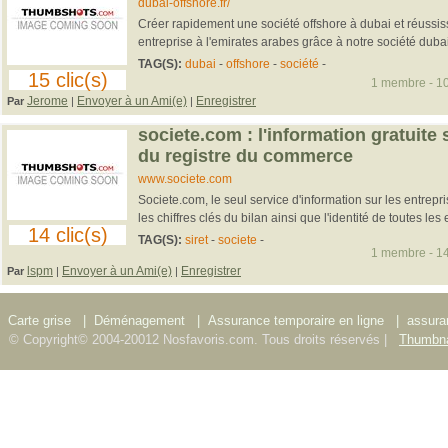
dubai-offshore.fr/
Créer rapidement une société offshore à dubai et réussiss
entreprise à l'emirates arabes grâce à notre société dubai-
TAG(S):
dubai
-
offshore
-
société
-
15 clic(s)
1 membre - 10
Jerome
Envoyer à un Ami(e)
Enregistrer
Par
|
|
societe.com : l'information gratuite 
du registre du commerce
www.societe.com
Societe.com, le seul service d'information sur les entrepr
les chiffres clés du bilan ainsi que l'identité de toutes les e
14 clic(s)
TAG(S):
siret
-
societe
-
1 membre - 14
lspm
Envoyer à un Ami(e)
Enregistrer
Par
|
|
Carte grise
|
Déménagement
|
Assurance temporaire en ligne
|
assura
© Copyright© 2004-20012 Nosfavoris.com. Tous droits réservés |
Thumbna