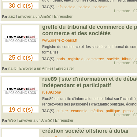
du dirigeant, effectif, chiffres clés, bilans, chiffres d?affaires
30 clic(s)
TAG(S):
info societe
-
societe
-
societes
-
1 membre - 02
aziz
Envoyer à un Ami(e)
Enregistrer
Par
|
|
greffe du tribunal de commerce de pa
commerce et des sociétés
www.greffe-tc-paris.fr
Registre du commerce et des societes du tribunal de co
formalites.
25 clic(s)
TAG(S):
paris
-
registre du commerce
-
société
-
tribunal
1 membre - 07
najib
Envoyer à un Ami(e)
Enregistrer
Par
|
|
rue89 | site d'information et de débat
indépendant et participatif
rue89.com/
Rue89 est un site d'information et de débat sur l'actualité,
rendez-vous des passionnés d'actualité: politique, économi
19 clic(s)
TAG(S):
culture
-
economie
-
médias
-
politique
-
presse
1 membre - 08
Web
Envoyer à un Ami(e)
Enregistrer
Par
|
|
création société offshore à dubai