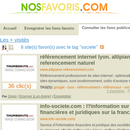
Consulter les liens publics
Accueil
Enregistrer les liens favoris
Les + visités
6 site(s) favori(s) avec le tag "societe"
référencement internet lyon. altipia
referencement naturel
www.altipiano-referencement.com
Référencement professionnel de sites internet : optimisa
sites dynamiques, suivi positionnement, outils d'analyse et
36 clic(s)
TAG(S):
google
-
lyon
-
référencement
-
référenceur
-
soc
2 membres
- 2
Jingo
Envoyer à un Ami(e)
Enregistrer
Par
|
|
info-societe.com : l?information sur 
financières et juridiques sur la franc
www.info-societe.com/
Service d?information financière et juridique des sociétés 