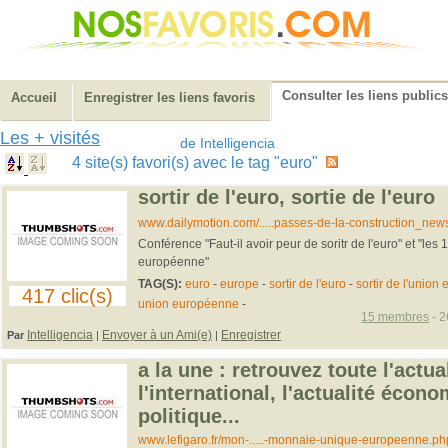
Consulter les liens publics
Accueil
Enregistrer les liens favoris
Les + visités
de Intelligencia
4 site(s) favori(s) avec le tag "euro"
sortir de l'euro, sortie de l'euro
www.dailymotion.com/.....passes-de-la-construction_new
Conférence "Faut-il avoir peur de soritr de l'euro" et "les
européenne"
TAG(S):
euro
-
europe
-
sortir de l'euro
-
sortir de l'unio
417 clic(s)
union européenne
-
15 membres
- 2
Intelligencia
Envoyer à un Ami(e)
Enregistrer
Par
|
|
a la une : retrouvez toute l'actua
l'international, l'actualité écon
politique...
www.lefigaro.fr/mon-.....-monnaie-unique-europeenne.ph