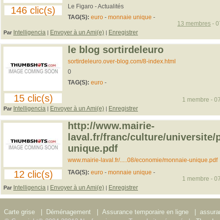
Le Figaro - Actualités
146 clic(s)
TAG(S):
euro
-
monnaie unique
-
13 membres
- 0
Intelligencia
Envoyer à un Ami(e)
Enregistrer
Par
|
|
le blog sortirdeleuro
sortirdeleuro.over-blog.com/8-index.html
0
TAG(S):
euro
-
15 clic(s)
1 membre - 07
Intelligencia
Envoyer à un Ami(e)
Enregistrer
Par
|
|
http://www.mairie-
laval.fr/franc/culture/universi
unique.pdf
www.mairie-laval.fr/.....08/economie/monnaie-unique.pdf
12 clic(s)
TAG(S):
euro
-
monnaie unique
-
1 membre - 07
Intelligencia
Envoyer à un Ami(e)
Enregistrer
Par
|
|
Carte grise
|
Déménagement
|
Assurance temporaire en ligne
|
assura