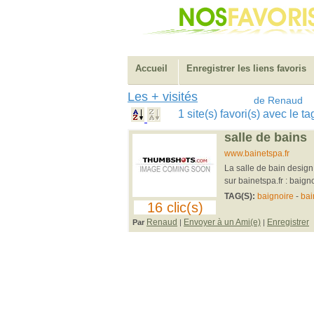
Accueil
Enregistrer les liens favoris
Les + visités
de Renaud
1 site(s) favori(s) avec le 
salle de bains
www.bainetspa.fr
La salle de bain design 
sur bainetspa.fr : baign
TAG(S):
baignoire
-
bai
16 clic(s)
Renaud
Envoyer à un Ami(e)
Enregistrer
Par
|
|