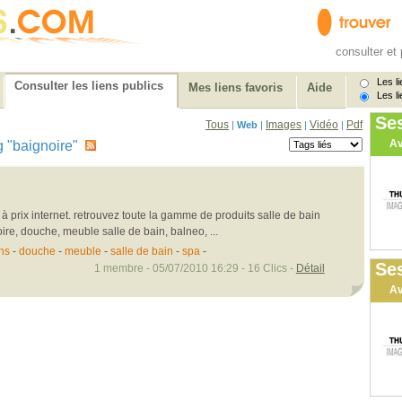
consulter et 
Les li
Consulter les liens publics
Mes liens favoris
Aide
Les li
Se
Tous
Images
Vidéo
Pdf
|
Web
|
|
|
Av
tag "baignoire"
à prix internet. retrouvez toute la gamme de produits salle de bain
oire, douche, meuble salle de bain, balneo, ...
ns
-
douche
-
meuble
-
salle de bain
-
spa
-
Ses
1 membre - 05/07/2010 16:29 - 16 Clics -
Détail
Av