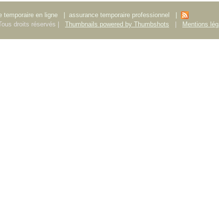
 temporaire en ligne
|
assurance temporaire professionnel
|
ous droits réservés |
Thumbnails powered by Thumbshots
|
Mentions lég