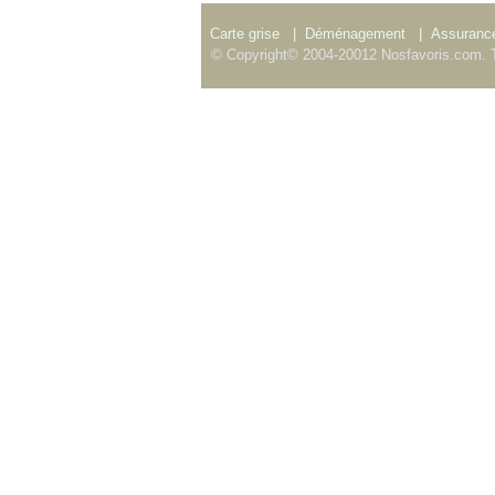
Carte grise
|
Déménagement
|
Assurance
© Copyright© 2004-20012 Nosfavoris.com. T