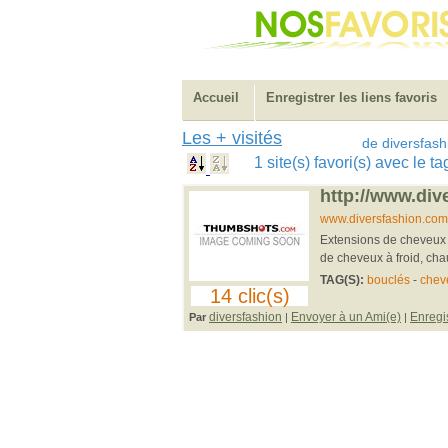
Accueil
Enregistrer les liens favoris
Les + visités
de diversfash
1 site(s) favori(s) avec le 
http://www.div
www.diversfashion.com/
Extensions de cheveux p
de cheveux à froid, chau
TAG(S):
bouclés
-
chev
14 clic(s)
diversfashion
Envoyer à un Ami(e)
Enregi
Par
|
|