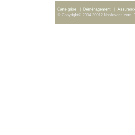
Carte grise
|
Déménagement
|
Assurance
© Copyright© 2004-20012 Nosfavoris.com. T