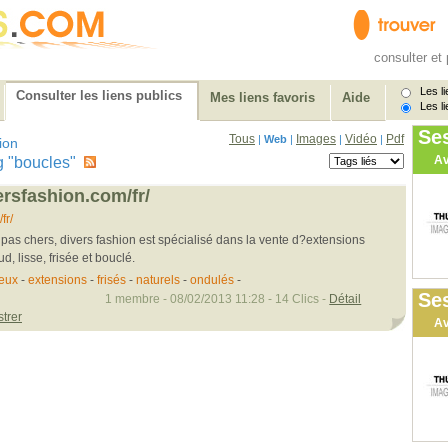
consulter et 
Les li
Consulter les liens publics
Mes liens favoris
Aide
Les li
Se
Tous
Images
Vidéo
Pdf
|
Web
|
|
|
ion
Av
tag "boucles"
ersfashion.com/fr/
fr/
as chers, divers fashion est spécialisé dans la vente d?extensions
d, lisse, frisée et bouclé.
eux
-
extensions
-
frisés
-
naturels
-
ondulés
-
Ses
1 membre - 08/02/2013 11:28 - 14 Clics -
Détail
strer
Av