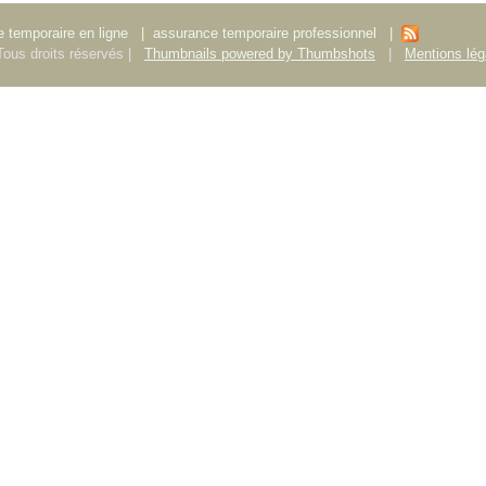
 temporaire en ligne
|
assurance temporaire professionnel
|
ous droits réservés |
Thumbnails powered by Thumbshots
|
Mentions lég