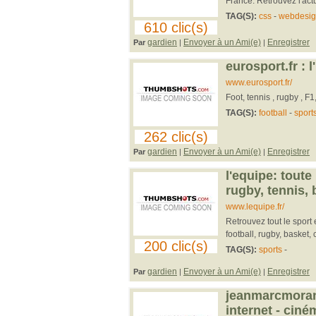
France. Retrouvez l'actua
TAG(S):
css
-
webdesig
610 clic(s)
gardien
Envoyer à un Ami(e)
Enregistrer
Par
|
|
eurosport.fr : l
www.eurosport.fr/
Foot, tennis , rugby , F1
TAG(S):
football
-
sport
262 clic(s)
gardien
Envoyer à un Ami(e)
Enregistrer
Par
|
|
l'equipe: toute 
rugby, tennis, 
www.lequipe.fr/
Retrouvez tout le sport 
football, rugby, basket, c
200 clic(s)
TAG(S):
sports
-
gardien
Envoyer à un Ami(e)
Enregistrer
Par
|
|
jeanmarcmorandi
internet - ciném