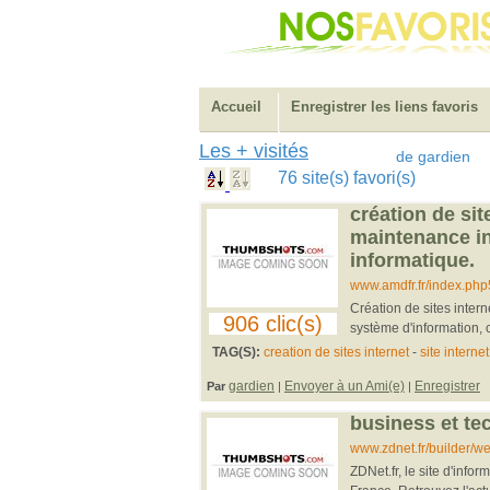
Accueil
Enregistrer les liens favoris
Les + visités
de gardien
76 site(s) favori(s)
création de sit
maintenance i
informatique.
www.amdfr.fr/index.php
Création de sites inter
906 clic(s)
système d'information,
TAG(S):
creation de sites internet
-
site internet
gardien
Envoyer à un Ami(e)
Enregistrer
Par
|
|
business et tec
www.zdnet.fr/builder/w
ZDNet.fr, le site d'infor