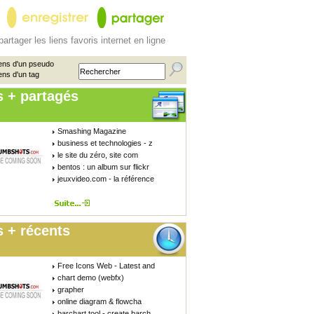
partager les liens favoris internet en ligne
ens d'un pseudo
ens d'un tag
s + partagés
Smashing Magazine
business et technologies - z
le site du zéro, site com
bentos : un album sur flickr
jeuxvideo.com - la référence
 + récents
Free Icons Web - Latest and
chart demo (webfx)
grapher
online diagram & flowcha
barchart tool - create barch