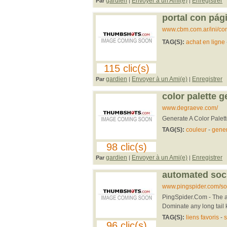
gardien
Envoyer à un Ami(e)
Enregistrer
Par
|
|
portal con pág
www.cbm.com.ar/ini/co
TAG(S):
achat en ligne
115 clic(s)
gardien
Envoyer à un Ami(e)
Enregistrer
Par
|
|
color palette g
www.degraeve.com/
Generate A Color Palet
TAG(S):
couleur
-
gener
98 clic(s)
gardien
Envoyer à un Ami(e)
Enregistrer
Par
|
|
automated soci
www.pingspider.com/so
PingSpider.Com - The a
Dominate any long tail 
TAG(S):
liens favoris
-
s
96 clic(s)