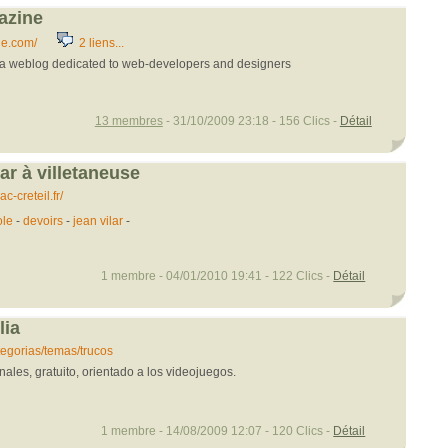
azine
e.com/
2 liens...
a weblog dedicated to web-developers and designers
13 membres
- 31/10/2009 23:18 - 156 Clics -
Détail
lar à villetaneuse
c-creteil.fr/
ole
-
devoirs
-
jean vilar
-
1 membre - 04/01/2010 19:41 - 122 Clics -
Détail
lia
tegorias/temas/trucos
ales, gratuito, orientado a los videojuegos.
1 membre - 14/08/2009 12:07 - 120 Clics -
Détail