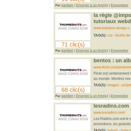
gardien
Envoyer à un Ami(e)
Enregistrer
Par
|
|
la règle @impo
tutoriaux webd
www.babylon-design.c..
TAG(S):
css
-
feuille de
71 clic(s)
gardien
Envoyer à un Ami(e)
Enregistrer
Par
|
|
bentos : un alb
www.flickr.com/photos
Flickr est certainement 
au monde. Montrez vos 
TAG(S):
images
-
projet
68 clic(s)
gardien
Envoyer à un Ami(e)
Enregistrer
Par
|
|
lesradins.com
www.lesradins.com/
Les Radins.com est le si
promotions, les gratuits)
TAG(S):
achats
-
bons 