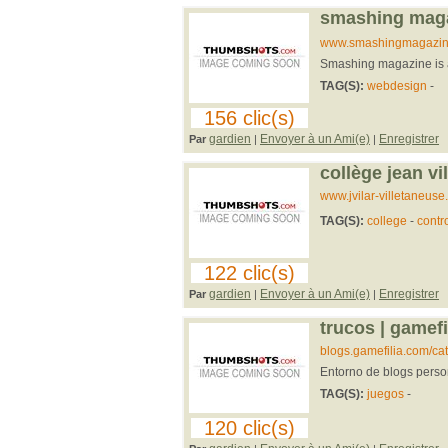
smashing mag
www.smashingmagazin
Smashing magazine is 
TAG(S):
webdesign
-
156 clic(s)
gardien
Envoyer à un Ami(e)
Enregistrer
Par
|
|
collège jean vi
www.jvilar-villetaneuse.a
TAG(S):
college
-
contr
122 clic(s)
gardien
Envoyer à un Ami(e)
Enregistrer
Par
|
|
trucos | gamefi
blogs.gamefilia.com/ca
Entorno de blogs person
TAG(S):
juegos
-
120 clic(s)