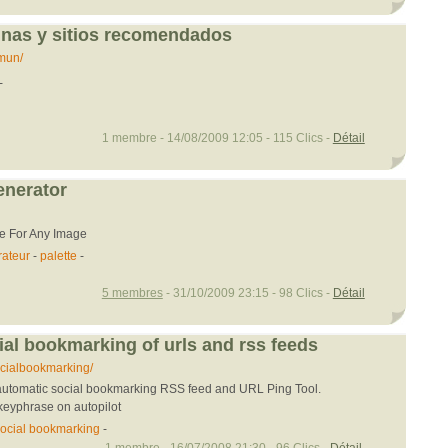
inas y sitios recomendados
mun/
-
1 membre - 14/08/2009 12:05 - 115 Clics -
Détail
enerator
te For Any Image
ateur
-
palette
-
5 membres
- 31/10/2009 23:15 - 98 Clics -
Détail
al bookmarking of urls and rss feeds
cialbookmarking/
utomatic social bookmarking RSS feed and URL Ping Tool.
keyphrase on autopilot
ocial bookmarking
-