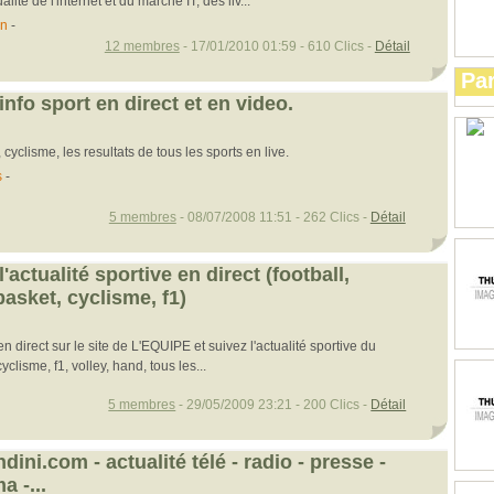
lité de l'internet et du marché IT, des liv...
n
-
12 membres
- 17/01/2010 01:59 - 610 Clics -
Détail
Par
'info sport en direct et en video.
, cyclisme, les resultats de tous les sports en live.
s
-
5 membres
- 08/07/2008 11:51 - 262 Clics -
Détail
l'actualité sportive en direct (football,
basket, cyclisme, f1)
en direct sur le site de L'EQUIPE et suivez l'actualité sportive du
yclisme, f1, volley, hand, tous les...
5 membres
- 29/05/2009 23:21 - 200 Clics -
Détail
ni.com - actualité télé - radio - presse -
a -...