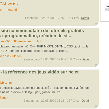
7.fr/index.php
ion
-
morandini
-
1 membre - 22/07/2008 12:26 - 165 Clics -
Détail
, site communautaire de tutoriels gratuits
: programmation, création de sit...
..riel-3-13584-les-tableaux.html
 la programmation (C, C++, PHP, MySQL, XHTML, CSS...), Linux, le
n 3D (Blender...), le graphisme (PhotoShop, The GI...
vec css
-
tutoriel
-
9 membres
- 17/01/2010 02:05 - 158 Clics -
Détail
 la référence des jeux vidéo sur pc et
jvbis.htm
rançais jeuxvideo.com est spécialisé en solution de jeux vidéo ( pc
s news. preview et test jeu ps2, gamecube, xb...
ligne
-
6 membres
- 29/05/2009 23:18 - 157 Clics -
Détail