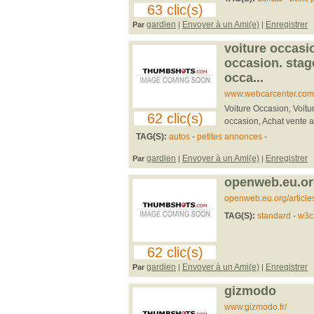
63 clic(s)
gardien
Envoyer à un Ami(e)
Enregistrer
Par
|
|
voiture occasio
occasion. stag
occa...
www.webcarcenter.com
Voiture Occasion, Voitu
62 clic(s)
occasion, Achat vente a
TAG(S):
autos
-
petites annonces
-
gardien
Envoyer à un Ami(e)
Enregistrer
Par
|
|
openweb.eu.or
openweb.eu.org/article
TAG(S):
standard
-
w3
62 clic(s)
gardien
Envoyer à un Ami(e)
Enregistrer
Par
|
|
gizmodo
www.gizmodo.fr/