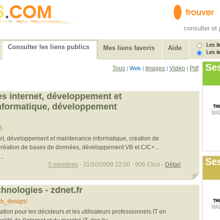
consulter et 
Les li
Consulter les liens publics
Mes liens favoris
Aide
Les li
Se
Tous
Images
Vidéo
Pdf
|
Web
|
|
|
es internet, développement et
nformatique, développement
5
net, développement et maintenance informatique, création de
 création de bases de données, développement VB et C/C+...
-
Ses
5 membres
- 31/10/2009 22:50 - 906 Clics -
Détail
hnologies - zdnet.fr
eb_design/
mation pour les décideurs et les utilisateurs professionnels IT en