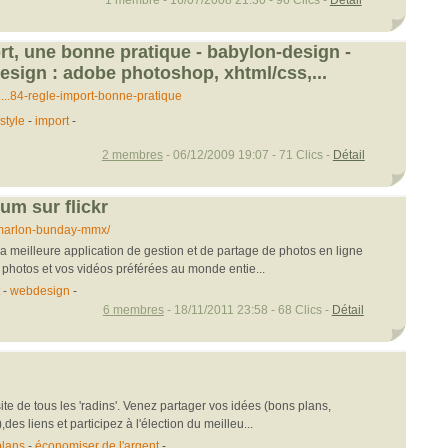
1 membre - 16/07/2008 21:30 - 96 Clics -
Détail
rt, une bonne pratique - babylon-design -
esign : adobe photoshop, xhtml/css,...
...84-regle-import-bonne-pratique
 style
-
import
-
2 membres
- 06/12/2009 19:07 - 71 Clics -
Détail
um sur flickr
/marlon-bunday-mmx/
la meilleure application de gestion et de partage de photos en ligne
photos et vos vidéos préférées au monde entie...
-
webdesign
-
6 membres
- 18/11/2011 23:58 - 68 Clics -
Détail
te de tous les 'radins'. Venez partager vos idées (bons plans,
,des liens et participez à l'élection du meilleu...
plans
-
économiser de l'argent
-