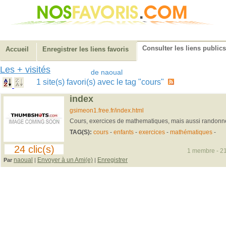
Consulter les liens publics
Accueil
Enregistrer les liens favoris
Les + visités
de naoual
1 site(s) favori(s) avec le tag "cours"
index
gsimeon1.free.fr/index.html
Cours, exercices de mathematiques, mais aussi randonnes
TAG(S):
cours
-
enfants
-
exercices
-
mathématiques
-
24 clic(s)
1 membre - 21
naoual
Envoyer à un Ami(e)
Enregistrer
Par
|
|