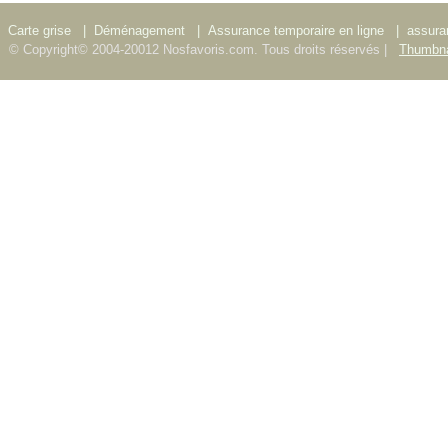
Carte grise
|
Déménagement
|
Assurance temporaire en ligne
|
assura
© Copyright© 2004-20012 Nosfavoris.com. Tous droits réservés |
Thumbna