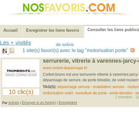
Consulter les liens publics
Accueil
Enregistrer les liens favoris
Les + visités
de solixis
1 site(s) favori(s) avec le tag "motorisation porte"
serrurerie, vitrerie à varennes-jarcy
www.corbet-depannage.fr/
Corbet bruno est une serrurerie-vitrerie à varennes-jarcy q
dépannage de serrure, de porte blindée, de volet roulant a
TAG(S):
dépannage serrure
-
installation serrure
-
motoris
10 clic(s)
motorisation volet
-
ouverture de porte
-
porte blindée
-
se
1 membre - 11
solixis
Envoyer à un Ami(e)
Enregistrer
Par
|
|