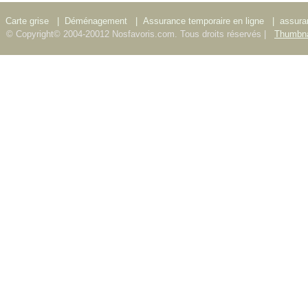
Carte grise
|
Déménagement
|
Assurance temporaire en ligne
|
assura
© Copyright© 2004-20012 Nosfavoris.com. Tous droits réservés |
Thumbna