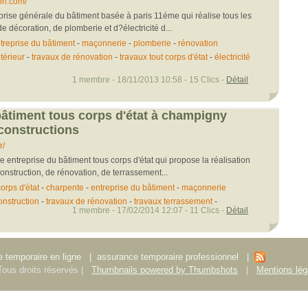
on.com/
prise générale du bâtiment basée à paris 11éme qui réalise tous les
e décoration, de plomberie et d?électricité d...
treprise du bâtiment
-
maçonnerie
-
plomberie
-
rénovation
térieur
-
travaux de rénovation
-
travaux tout corps d'état
-
électricité
1 membre - 18/11/2013 10:58 - 15 Clics -
Détail
bâtiment tous corps d'état à champigny
constructions
r/
 entreprise du bâtiment tous corps d'état qui propose la réalisation
onstruction, de rénovation, de terrassement...
orps d'état
-
charpente
-
entreprise du bâtiment
-
maçonnerie
onstruction
-
travaux de rénovation
-
travaux terrassement
-
1 membre - 17/02/2014 12:07 - 11 Clics -
Détail
 temporaire en ligne
|
assurance temporaire professionnel
|
ous droits réservés |
Thumbnails powered by Thumbshots
|
Mentions lég