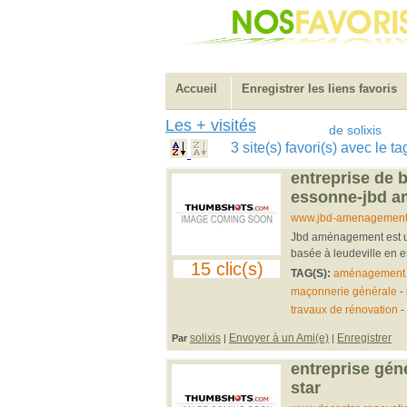
Accueil
Enregistrer les liens favoris
Les + visités
de solixis
3 site(s) favori(s) avec le 
entreprise de 
essonne-jbd 
www.jbd-amenagement.
Jbd aménagement est un
basée à leudeville en e
15 clic(s)
TAG(S):
aménagement e
maçonnerie générale
-
travaux de rénovation
-
solixis
Envoyer à un Ami(e)
Enregistrer
Par
|
|
entreprise gén
star