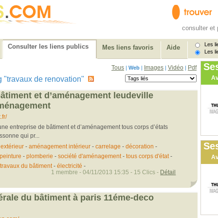
consulter et 
Les li
Consulter les liens publics
Mes liens favoris
Aide
Les li
Se
Tous
Images
Vidéo
Pdf
|
Web
|
|
|
Av
tag "travaux de renovation"
bâtiment et d’aménagement leudeville
aménagement
fr/
e entreprise de bâtiment et d’aménagement tous corps d’états
ssonne qui pr...
Ses
xtérieur
-
aménagement intérieur
-
carrelage
-
décoration
-
peinture
-
plomberie
-
société d'aménagement
-
tous corps d'état
-
Av
travaux du bâtiment
-
électricité
-
1 membre - 04/11/2013 15:35 - 15 Clics -
Détail
érale du bâtiment à paris 11éme-deco