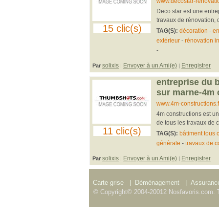
www.decostar-renovati
Deco star est une entre
travaux de rénovation, d
15 clic(s)
TAG(S):
décoration
-
en
extérieur
-
rénovation in
-
solixis
Envoyer à un Ami(e)
Enregistrer
Par
|
|
entreprise du 
sur marne-4m 
www.4m-constructions.f
4m constructions est une
de tous les travaux de c
11 clic(s)
TAG(S):
bâtiment tous c
générale
-
travaux de c
solixis
Envoyer à un Ami(e)
Enregistrer
Par
|
|
Carte grise
|
Déménagement
|
Assurance
© Copyright© 2004-20012 Nosfavoris.com. T