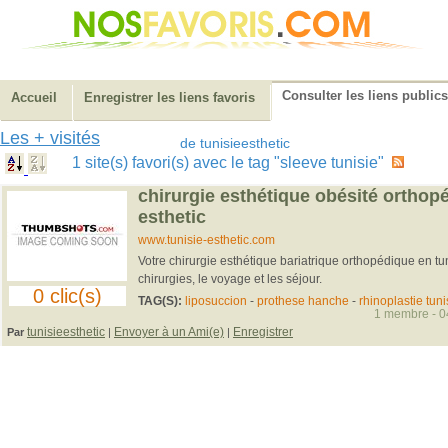
Consulter les liens publics
Accueil
Enregistrer les liens favoris
Les + visités
de tunisieesthetic
1 site(s) favori(s) avec le tag "sleeve tunisie"
chirurgie esthétique obésité orthopé
esthetic
www.tunisie-esthetic.com
Votre chirurgie esthétique bariatrique orthopédique en tu
chirurgies, le voyage et les séjour.
0 clic(s)
TAG(S):
liposuccion
-
prothese hanche
-
rhinoplastie tuni
1 membre - 04
tunisieesthetic
Envoyer à un Ami(e)
Enregistrer
Par
|
|