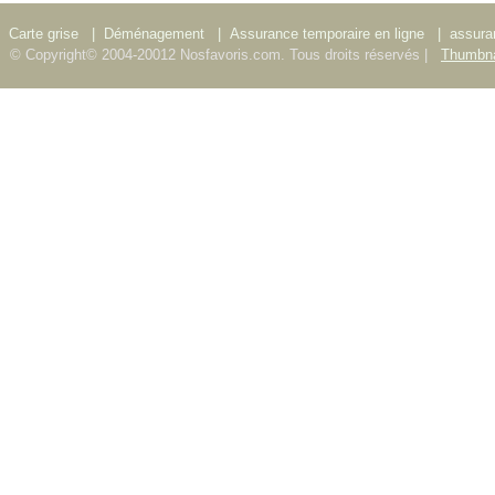
Carte grise
|
Déménagement
|
Assurance temporaire en ligne
|
assura
© Copyright© 2004-20012 Nosfavoris.com. Tous droits réservés |
Thumbna