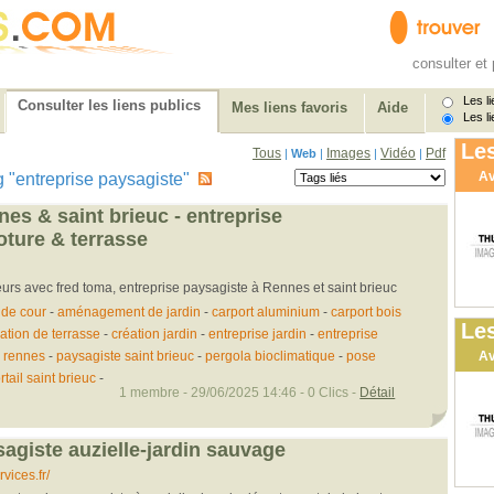
consulter et 
Les li
Consulter les liens publics
Mes liens favoris
Aide
Les li
Les
Tous
Images
Vidéo
Pdf
|
Web
|
|
|
Av
tag "entreprise paysagiste"
es & saint brieuc - entreprise
oture & terrasse
urs avec fred toma, entreprise paysagiste à Rennes et saint brieuc
de cour
-
aménagement de jardin
-
carport aluminium
-
carport bois
Les
ation de terrasse
-
création jardin
-
entreprise jardin
-
entreprise
 rennes
-
paysagiste saint brieuc
-
pergola bioclimatique
-
pose
Av
tail saint brieuc
-
1 membre - 29/06/2025 14:46 - 0 Clics -
Détail
sagiste auzielle-jardin sauvage
ices.fr/