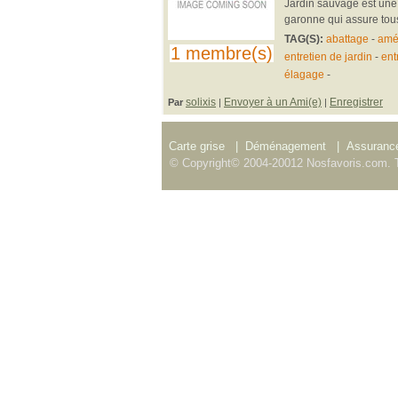
Jardin sauvage est une 
garonne qui assure tous 
TAG(S):
abattage
-
amé
1 membre(s)
entretien de jardin
-
ent
élagage
-
solixis
Envoyer à un Ami(e)
Enregistrer
Par
|
|
Carte grise
|
Déménagement
|
Assurance
© Copyright© 2004-20012 Nosfavoris.com. T