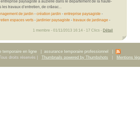
entreprise paysagiste à auzielle dans le département de la haute-
les travaux d’entretien, de cr&eac...
nagement de jardin
-
création jardin
-
entreprise paysagiste
-
retien espaces verts
-
jardinier paysagiste
-
travaux de jardinage
-
1 membre - 01/11/2013 16:14 - 17 Clics -
Détail
 temporaire en ligne
|
assurance temporaire professionnel
|
ous droits réservés |
Thumbnails powered by Thumbshots
|
Mentions lég