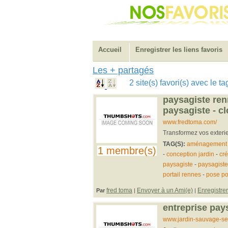
Accueil
Enregistrer les liens favoris
Les + partagés
2 site(s) favori(s) avec le 
paysagiste renn
paysagiste - cl
www.fredtoma.com/
Transformez vos exterie
TAG(S):
aménagement 
1 membre(s)
-
conception jardin
-
cré
paysagiste
-
paysagiste
portail rennes
-
pose por
fred toma
Envoyer à un Ami(e)
Enregistrer
Par
|
|
entreprise pay
www.jardin-sauvage-serv