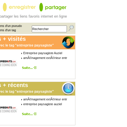
partager les liens favoris internet en ligne
ens d'un pseudo
ens d'un tag
 + visités
ec le tag "entreprise paysagiste"
Entreprise paysagiste Auziel
amÃ©nagement extÃ©rieur entr
 + récents
ec le tag "entreprise paysagiste"
amÃ©nagement extÃ©rieur entr
entreprise paysagiste auziel