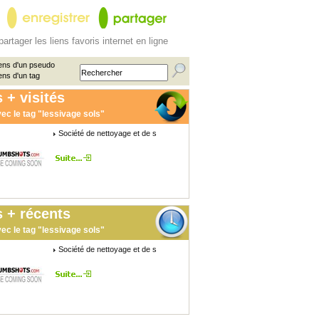
partager les liens favoris internet en ligne
ens d'un pseudo
ens d'un tag
 + visités
ec le tag "lessivage sols"
Société de nettoyage et de s
 + récents
ec le tag "lessivage sols"
Société de nettoyage et de s