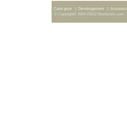
Carte grise
|
Déménagement
|
Assurance
© Copyright© 2004-20012 Nosfavoris.com. T