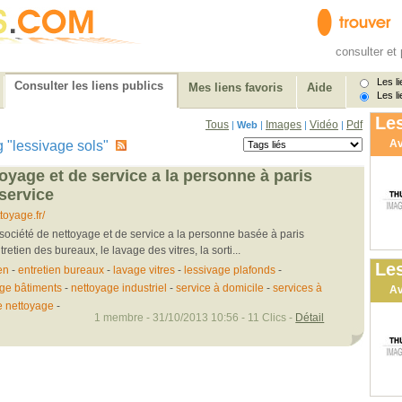
consulter et 
Les li
Consulter les liens publics
Mes liens favoris
Aide
Les li
Les
Tous
Images
Vidéo
Pdf
|
Web
|
|
|
Av
tag "lessivage sols"
oyage et de service a la personne à paris
service
oyage.fr/
société de nettoyage et de service a la personne basée à paris
etien des bureaux, le lavage des vitres, la sorti...
Les
en
-
entretien bureaux
-
lavage vitres
-
lessivage plafonds
-
ge bâtiments
-
nettoyage industriel
-
service à domicile
-
services à
Av
e nettoyage
-
1 membre - 31/10/2013 10:56 - 11 Clics -
Détail