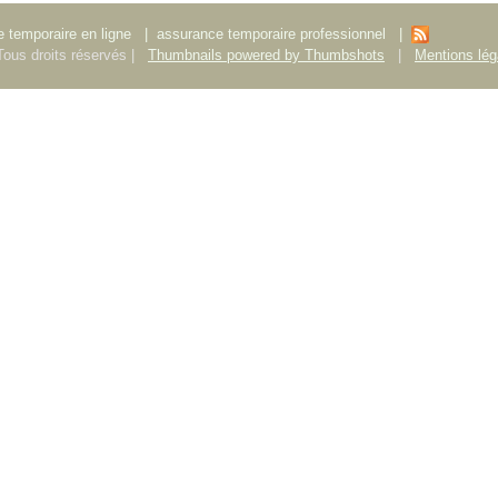
 temporaire en ligne
|
assurance temporaire professionnel
|
ous droits réservés |
Thumbnails powered by Thumbshots
|
Mentions lég