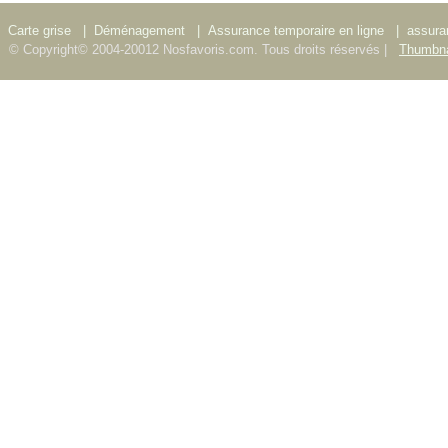
Carte grise
|
Déménagement
|
Assurance temporaire en ligne
|
assura
© Copyright© 2004-20012 Nosfavoris.com. Tous droits réservés |
Thumbna