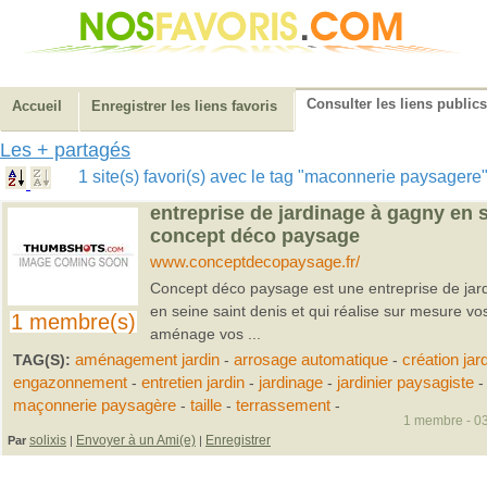
Consulter les liens publics
Accueil
Enregistrer les liens favoris
Les + partagés
1 site(s) favori(s) avec le tag "maconnerie paysager
entreprise de jardinage à gagny en s
concept déco paysage
www.conceptdecopaysage.fr/
Concept déco paysage est une entreprise de jard
en seine saint denis et qui réalise sur mesure vos
1 membre(s)
aménage vos ...
TAG(S):
aménagement jardin
-
arrosage automatique
-
création jar
engazonnement
-
entretien jardin
-
jardinage
-
jardinier paysagiste
-
maçonnerie paysagère
-
taille
-
terrassement
-
1 membre - 03
solixis
Envoyer à un Ami(e)
Enregistrer
Par
|
|