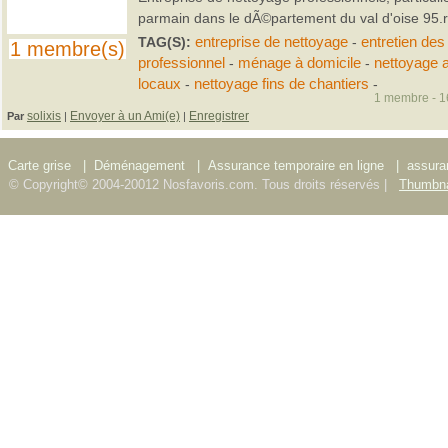
parmain dans le dÃ©partement du val d'oise 95.
TAG(S):
entreprise de nettoyage
-
entretien des
1 membre(s)
professionnel
-
ménage à domicile
-
nettoyage 
locaux
-
nettoyage fins de chantiers
-
1 membre - 16
solixis
Envoyer à un Ami(e)
Enregistrer
Par
|
|
Carte grise
|
Déménagement
|
Assurance temporaire en ligne
|
assura
© Copyright© 2004-20012 Nosfavoris.com. Tous droits réservés |
Thumbna