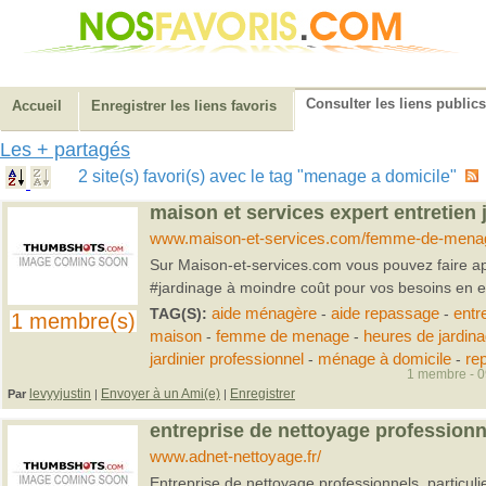
Consulter les liens publics
Accueil
Enregistrer les liens favoris
Les + partagés
2 site(s) favori(s) avec le tag "menage a domicile"
maison et services expert entretien 
www.maison-et-services.com/femme-de-mena
Sur Maison-et-services.com vous pouvez faire ap
#jardinage à moindre coût pour vos besoins en en
TAG(S):
aide ménagère
-
aide repassage
-
entre
1 membre(s)
maison
-
femme de menage
-
heures de jardin
jardinier professionnel
-
ménage à domicile
-
re
1 membre - 09
levyyjustin
Envoyer à un Ami(e)
Enregistrer
Par
|
|
entreprise de nettoyage profession
www.adnet-nettoyage.fr/
Entreprise de nettoyage professionnels, particulie