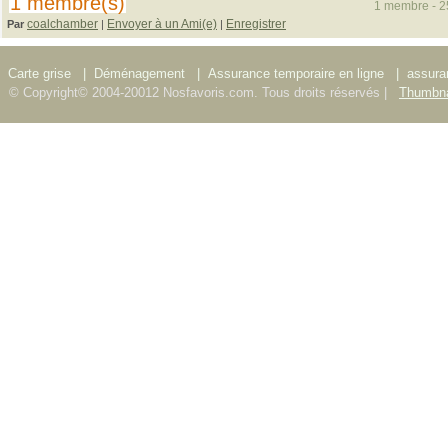
1 membre(s)
1 membre - 25
coalchamber
Envoyer à un Ami(e)
Enregistrer
Par
|
|
Carte grise
|
Déménagement
|
Assurance temporaire en ligne
|
assura
© Copyright© 2004-20012 Nosfavoris.com. Tous droits réservés |
Thumbna