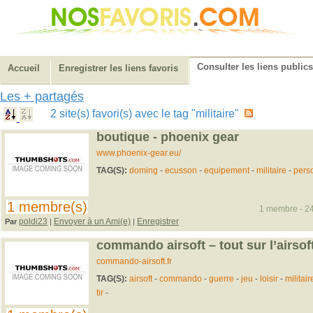
Consulter les liens publics
Accueil
Enregistrer les liens favoris
Les + partagés
2 site(s) favori(s) avec le tag "militaire"
boutique - phoenix gear
www.phoenix-gear.eu/
TAG(S):
doming
-
ecusson
-
equipement
-
militaire
-
pers
1 membre(s)
1 membre - 24
poldi23
Envoyer à un Ami(e)
Enregistrer
Par
|
|
commando airsoft – tout sur l’airsof
commando-airsoft.fr
TAG(S):
airsoft
-
commando
-
guerre
-
jeu
-
loisir
-
militair
tir
-