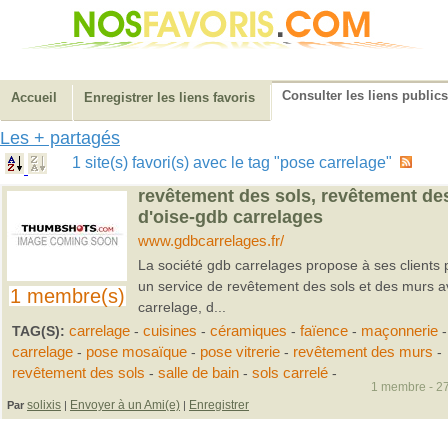
Consulter les liens publics
Accueil
Enregistrer les liens favoris
Les + partagés
1 site(s) favori(s) avec le tag "pose carrelage"
revêtement des sols, revêtement de
d'oise-gdb carrelages
www.gdbcarrelages.fr/
La société gdb carrelages propose à ses clients p
un service de revêtement des sols et des murs a
1 membre(s)
carrelage, d...
TAG(S):
carrelage
-
cuisines
-
céramiques
-
faïence
-
maçonnerie
carrelage
-
pose mosaïque
-
pose vitrerie
-
revêtement des murs
-
revêtement des sols
-
salle de bain
-
sols carrelé
-
1 membre - 27
solixis
Envoyer à un Ami(e)
Enregistrer
Par
|
|