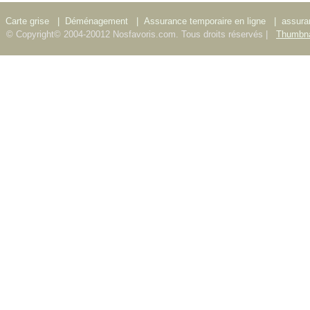
Carte grise
|
Déménagement
|
Assurance temporaire en ligne
|
assura
© Copyright© 2004-20012 Nosfavoris.com. Tous droits réservés |
Thumbna