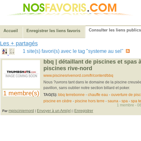
Consulter les liens publics
Accueil
Enregistrer les liens favoris
Les + partagés
1 site(s) favori(s) avec le tag "systeme au sel"
bbq | détaillant de piscines et spas 
piscines rive-nord
www.piscinesrivenord.com/fr/content/bbq
Nous ?uvrons tant dans le domaine de la piscine creusée,
pavillon, sans oublier notre section billard et poker.
1 membre(s)
TAG(S):
bbq terrebonne
-
chauffe eau
-
ouverture de pisc
piscine en cèdre
-
piscine hors terre
-
sauna
-
spa
-
spa t
1 membre - 08
mpisciniernord
Envoyer à un Ami(e)
Enregistrer
Par
|
|