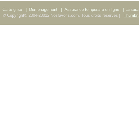
Carte grise
|
Déménagement
|
Assurance temporaire en ligne
|
assura
© Copyright© 2004-20012 Nosfavoris.com. Tous droits réservés |
Thumbna