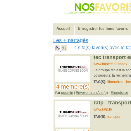
Accueil
Enregistrer les liens favoris
Les + partagés
4 site(s) favori(s) avec le t
tec transport 
www.infotec.be/index.
Le groupe tec est la soc
voyageurs, la recherche d
TAG(S):
itinéraires
-
te
4 membre(s)
quentin
Envoyer à un Ami(e)
Enregistrer
Par
|
|
ratp - transpor
www.ratp.fr/
TAG(S):
transport
-