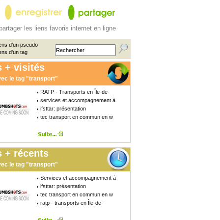
partager les liens favoris internet en ligne
ens d'un pseudo
ens d'un tag
 + visités
ec le tag "transport"
RATP - Transports en Île-de-
services et accompagnement à
ifsttar: présentation
tec transport en commun en w
 + récents
ec le tag "transport"
Services et accompagnement à
ifsttar: présentation
tec transport en commun en w
ratp - transports en Île-de-