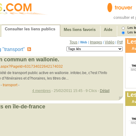
consulter et 
Les li
Consulter les liens publics
Mes liens favoris
Aide
Les li
Les
Tous
Images
Vidéo
Pdf
|
Web
|
|
|
Av
ag "transport"
en commun en wallonie.
....aspx?PageId=631734022642174032
iété de transport public active en wallonie. infotec.be, c?est l?info
?itinéraires et d?horaires, les titres de...
c
-
transport
-
4 membres
- 25/02/2011 15:45 - 9 Clics -
Détail
Les
Av
ts en île-de-france