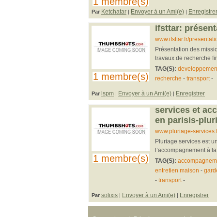
1 membre(s)
Ketchatar
Envoyer à un Ami(e)
Enregistre
Par
|
|
ifsttar: présen
www.ifsttar.fr/presentati
Présentation des missions
travaux de recherche fi
TAG(S):
developpement
1 membre(s)
recherche
-
transport
-
lspm
Envoyer à un Ami(e)
Enregistrer
Par
|
|
services et ac
en parisis-plur
www.pluriage-services.f
Pluriage services est u
l’accompagnement à la p
1 membre(s)
TAG(S):
accompagneme
entretien maison
-
gard
-
transport
-
solixis
Envoyer à un Ami(e)
Enregistrer
Par
|
|