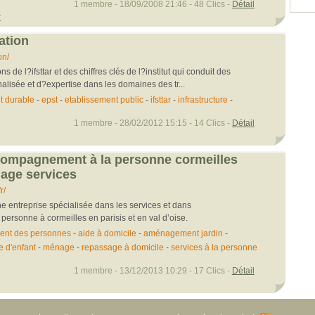
1 membre - 18/09/2008 21:46 - 48 Clics -
Détail
r
tation
on/
 de l?ifsttar et des chiffres clés de l?institut qui conduit des
nalisée et d?expertise dans les domaines des tr...
 durable
-
epst
-
etablissement public
-
ifsttar
-
infrastructure
-
1 membre - 28/02/2012 15:15 - 14 Clics -
Détail
compagnement à la personne cormeilles
iage services
r/
ne entreprise spécialisée dans les services et dans
ersonne à cormeilles en parisis et en val d’oise.
nt des personnes
-
aide à domicile
-
aménagement jardin
-
e d'enfant
-
ménage
-
repassage à domicile
-
services à la personne
1 membre - 13/12/2013 10:29 - 17 Clics -
Détail