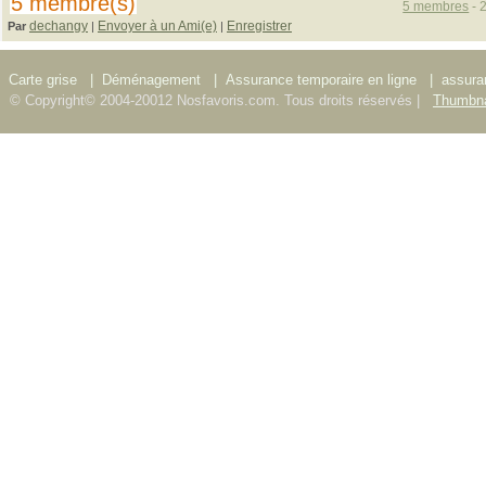
5 membre(s)
5 membres
- 
dechangy
Envoyer à un Ami(e)
Enregistrer
Par
|
|
Carte grise
|
Déménagement
|
Assurance temporaire en ligne
|
assura
© Copyright© 2004-20012 Nosfavoris.com. Tous droits réservés |
Thumbna