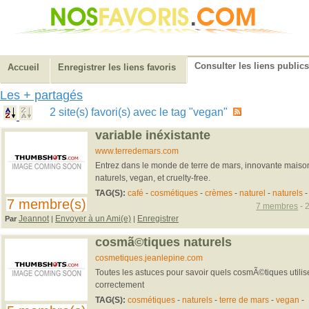
Consulter les liens publics
Accueil
Enregistrer les liens favoris
Les + partagés
2 site(s) favori(s) avec le tag "vegan"
variable inéxistante
www.terredemars.com
Entrez dans le monde de terre de mars, innovante mais
naturels, vegan, et cruelty-free.
TAG(S):
café
-
cosmétiques
-
crèmes
-
naturel
-
naturels
7 membre(s)
7 membres
- 
Jeannot
Envoyer à un Ami(e)
Enregistrer
Par
|
|
cosmã©tiques naturels
cosmetiques.jeanlepine.com
Toutes les astuces pour savoir quels cosmÃ©tiques utiliser
correctement
TAG(S):
cosmétiques
-
naturels
-
terre de mars
-
vegan
-