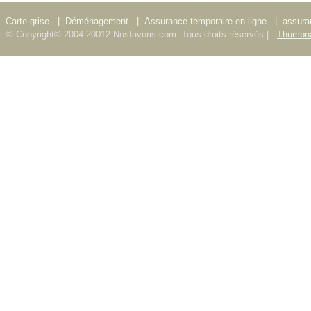
Carte grise
|
Déménagement
|
Assurance temporaire en ligne
|
assura
© Copyright© 2004-20012 Nosfavoris.com. Tous droits réservés |
Thumbna