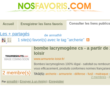
Consulter les liens publics
Accueil
Enregistrer les liens favoris
Les + partagés
de annathlr
1 site(s) favori(s) avec le tag "archerie"
bombe lacrymogène cs - a partir de 
loisir
www.armurerie-loisir.fr/
Bombes lacrymogènes 100% légal - satisfait ou remboursé
vous efficacement, produits conformes normes française
2 membre(s)
TAG(S):
archerie
-
armurerie
-
défense
-
fusil
-
matraque
2 membres
- 
annathlr
Envoyer à un Ami(e)
Enregistrer
Par
|
|