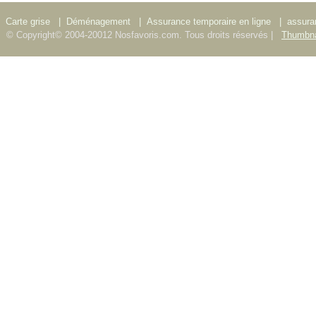
Carte grise
|
Déménagement
|
Assurance temporaire en ligne
|
assura
© Copyright© 2004-20012 Nosfavoris.com. Tous droits réservés |
Thumbna