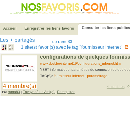
Consulter les liens publics
Accueil
Enregistrer les liens favoris
Les + partagés
de ramo83
1 site(s) favori(s) avec le tag "fournisseur internet"
configurations de quelques fournis
www.ybet.be/internet19/configurations_internet.htm
YBET informatique: paramètres de connexion de quelque
TAG(S):
fournisseur internet
-
paramètrage
-
4 membre(s)
4 membres
- 0
ramo83
Envoyer à un Ami(e)
Enregistrer
Par
|
|