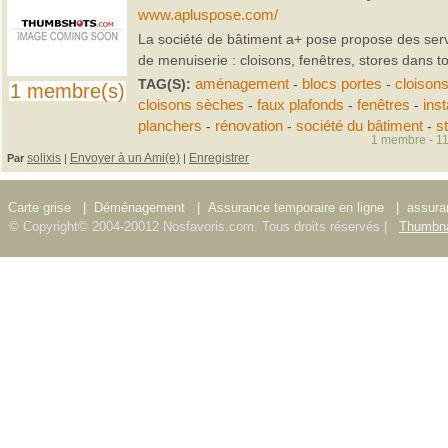
www.apluspose.com/
La société de bâtiment a+ pose propose des ser
de menuiserie : cloisons, fenêtres, stores dans to
TAG(S):
aménagement
-
blocs portes
-
cloison
1 membre(s)
cloisons sèches
-
faux plafonds
-
fenêtres
-
inst
planchers
-
rénovation
-
société du bâtiment
-
s
1 membre - 11
solixis
Envoyer à un Ami(e)
Enregistrer
Par
|
|
Carte grise
|
Déménagement
|
Assurance temporaire en ligne
|
assura
© Copyright© 2004-20012 Nosfavoris.com. Tous droits réservés |
Thumbna