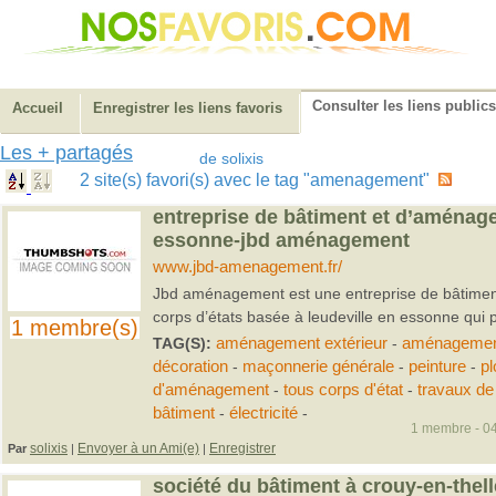
Consulter les liens publics
Accueil
Enregistrer les liens favoris
Les + partagés
de solixis
2 site(s) favori(s) avec le tag "amenagement"
entreprise de bâtiment et d’aménage
essonne-jbd aménagement
www.jbd-amenagement.fr/
Jbd aménagement est une entreprise de bâtime
corps d’états basée à leudeville en essonne qui pr
1 membre(s)
TAG(S):
aménagement extérieur
-
aménagement
décoration
-
maçonnerie générale
-
peinture
-
pl
d'aménagement
-
tous corps d'état
-
travaux de
bâtiment
-
électricité
-
1 membre - 04
solixis
Envoyer à un Ami(e)
Enregistrer
Par
|
|
société du bâtiment à crouy-en-thel