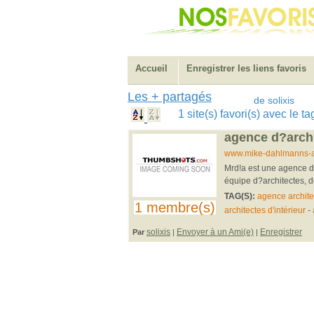
Accueil
Enregistrer les liens favoris
Les + partagés
de solixis
1 site(s) favori(s) avec le 
agence d?archi
www.mike-dahlmanns-ar
Mrd!a est une agence d?
équipe d?architectes, d
TAG(S):
agence archite
1 membre(s)
architectes d'intérieur
-
solixis
Envoyer à un Ami(e)
Enregistrer
Par
|
|