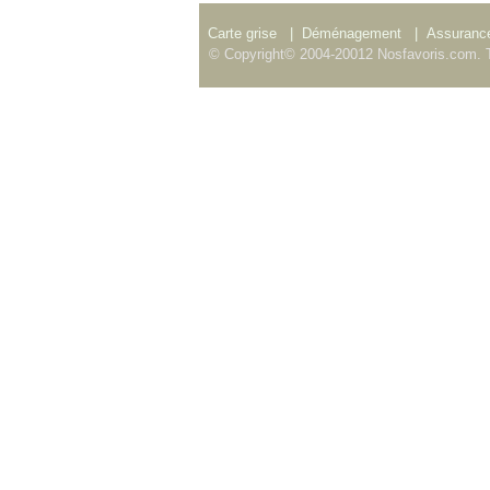
Carte grise
|
Déménagement
|
Assurance
© Copyright© 2004-20012 Nosfavoris.com. T