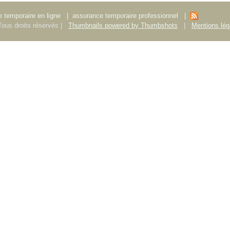
 temporaire en ligne
|
assurance temporaire professionnel
|
ous droits réservés |
Thumbnails powered by Thumbshots
|
Mentions lég