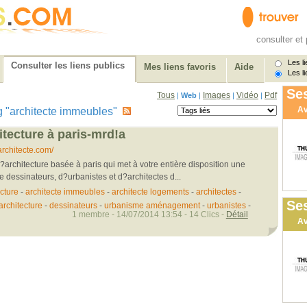
consulter et 
Les li
Consulter les liens publics
Mes liens favoris
Aide
Les li
Ses
Tous
Images
Vidéo
Pdf
|
Web
|
|
|
Av
tag "architecte immeubles"
tecture à paris-mrd!a
chitecte.com/
architecture basée à paris qui met à votre entière disposition une
e dessinateurs, d?urbanistes et d?architectes d...
cture
-
architecte immeubles
-
architecte logements
-
architectes
-
Ses
architecture
-
dessinateurs
-
urbanisme aménagement
-
urbanistes
-
1 membre - 14/07/2014 13:54 - 14 Clics -
Détail
Av