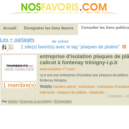
Consulter les liens publics
Accueil
Enregistrer les liens favoris
Les + partagés
de solixis
1 site(s) favori(s) avec le tag "plaques de platres"
entreprise d'isolation plaques de pl
calicot à fontenay trésigny-i.p.b
www.isolation-77.com/
I.p.b est une entreprise d'isolation par plaques de plâtres
fontenay trésigny.
1 membre(s)
TAG(S):
bandes calicot
-
enduiseur
-
entreprise d'isolatio
intérieure
-
plaques de plâtres
-
plaquiste
-
1 membre - 10
solixis
Envoyer à un Ami(e)
Enregistrer
Par
|
|