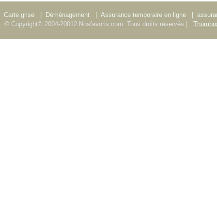
Carte grise
|
Déménagement
|
Assurance temporaire en ligne
|
assura
© Copyright© 2004-20012 Nosfavoris.com. Tous droits réservés |
Thumbna