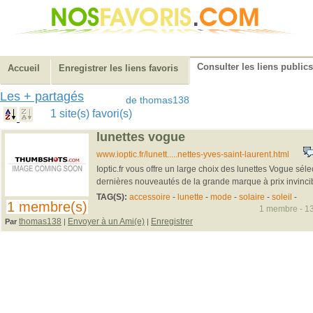
Consulter les liens publics
Accueil
Enregistrer les liens favoris
Les + partagés
de thomas138
1 site(s) favori(s)
lunettes vogue
www.ioptic.fr/lunett.....nettes-yves-saint-laurent.html
Ioptic.fr vous offre un large choix des lunettes Vogue sél
dernières nouveautés de la grande marque à prix invincib
TAG(S):
accessoire
-
lunette
-
mode
-
solaire
-
soleil
-
1 membre(s)
1 membre - 13
thomas138
Envoyer à un Ami(e)
Enregistrer
Par
|
|