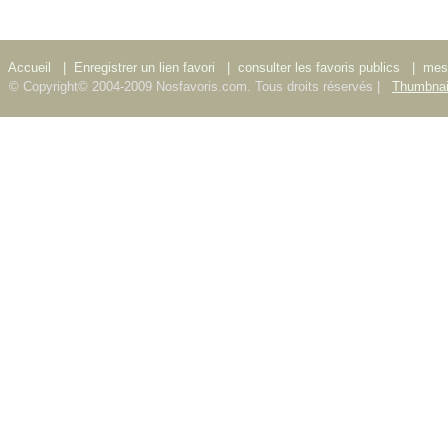
Accueil
|
Enregistrer un lien favori
|
consulter les favoris publics
|
mes 
© Copyright© 2004-2009 Nosfavoris.com. Tous droits réservés |
Thumbnai