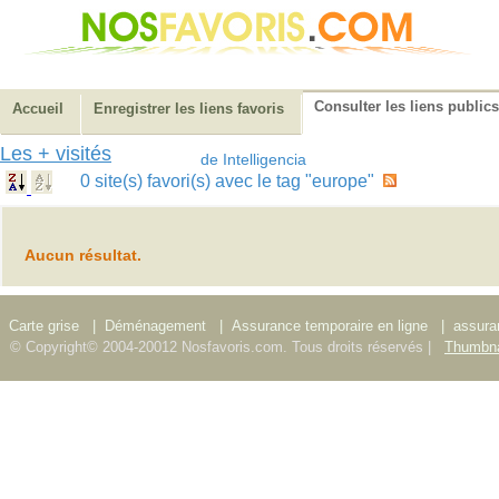
Consulter les liens publics
Accueil
Enregistrer les liens favoris
Les + visités
de Intelligencia
0 site(s) favori(s) avec le tag "europe"
Aucun résultat.
Carte grise
|
Déménagement
|
Assurance temporaire en ligne
|
assura
© Copyright© 2004-20012 Nosfavoris.com. Tous droits réservés |
Thumbna