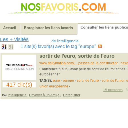
Consulter les liens publics
Accueil
Enregistrer les liens favoris
Les + visités
de Intelligencia
1 site(s) favori(s) avec le tag "europe"
sortir de l'euro, sortie de l'euro
www.dailymotion.com/.....passes-de-la-construction_new
Conférence "Faut-il avoir peur de soritr de l'euro" et "les
européenne"
TAG(S):
euro
-
europe
-
sortir de l'euro
-
sortir de l'unio
417 clic(s)
union européenne
-
15 membres
- 2
Intelligencia
Envoyer à un Ami(e)
Enregistrer
Par
|
|