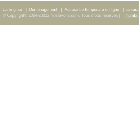
Carte grise
|
Déménagement
|
Assurance temporaire en ligne
|
assura
© Copyright© 2004-20012 Nosfavoris.com. Tous droits réservés |
Thumbna