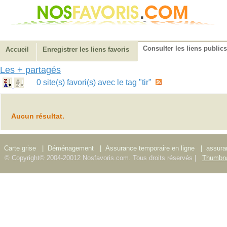
Consulter les liens publics
Accueil
Enregistrer les liens favoris
Les + partagés
0 site(s) favori(s) avec le tag "tir"
Aucun résultat.
Carte grise
|
Déménagement
|
Assurance temporaire en ligne
|
assura
© Copyright© 2004-20012 Nosfavoris.com. Tous droits réservés |
Thumbna