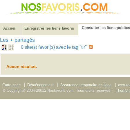
Consulter les liens publics
Accueil
Enregistrer les liens favoris
Les + partagés
0 site(s) favori(s) avec le tag "tir"
Aucun résultat.
Carte grise
|
Déménagement
|
Assurance temporaire en ligne
|
assura
© Copyright© 2004-20012 Nosfavoris.com. Tous droits réservés |
Thumbna