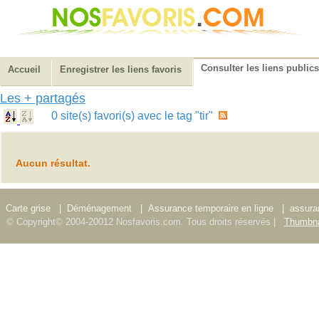
Consulter les liens publics
Accueil
Enregistrer les liens favoris
Les + partagés
0 site(s) favori(s) avec le tag "tir"
Aucun résultat.
Carte grise
|
Déménagement
|
Assurance temporaire en ligne
|
assura
© Copyright© 2004-20012 Nosfavoris.com. Tous droits réservés |
Thumbna