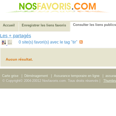
Consulter les liens publics
Accueil
Enregistrer les liens favoris
Les + partagés
0 site(s) favori(s) avec le tag "tir"
Aucun résultat.
Carte grise
|
Déménagement
|
Assurance temporaire en ligne
|
assura
© Copyright© 2004-20012 Nosfavoris.com. Tous droits réservés |
Thumbna