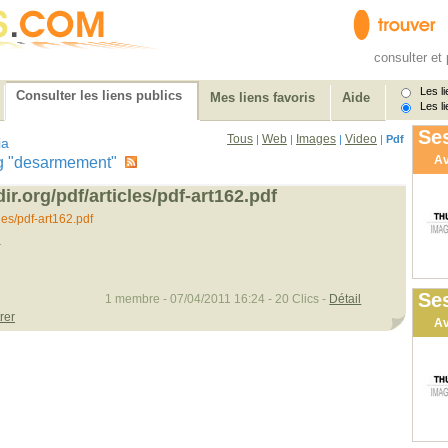
consulter et 
Les li
Consulter les liens publics
Mes liens favoris
Aide
Les li
Ses
Tous
Web
Images
Video
|
|
|
|
Pdf
ia
Av
 tag "desarmement"
ir.org/pdf/articles/pdf-art162.pdf
les/pdf-art162.pdf
-
Ses
1 membre - 07/04/2011 16:24 - 20 Clics -
Détail
rer
Av