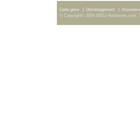
Carte grise
|
Déménagement
|
Assurance
© Copyright© 2004-20012 Nosfavoris.com. T