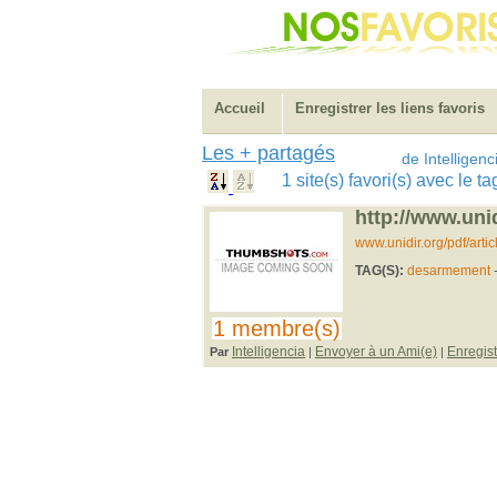
Accueil
Enregistrer les liens favoris
Les + partagés
de Intelligenc
1 site(s) favori(s) avec le
http://www.unid
www.unidir.org/pdf/artic
TAG(S):
desarmement
1 membre(s)
Intelligencia
Envoyer à un Ami(e)
Enregist
Par
|
|