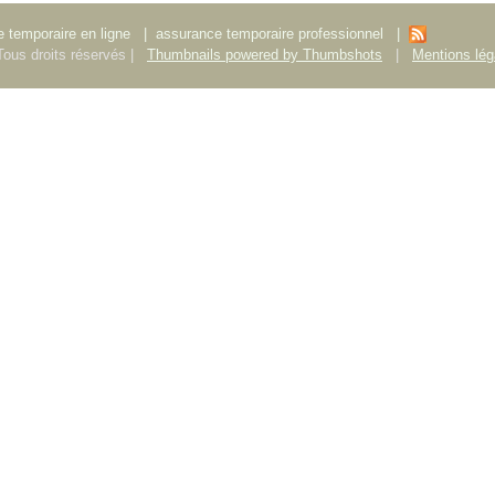
 temporaire en ligne
|
assurance temporaire professionnel
|
ous droits réservés |
Thumbnails powered by Thumbshots
|
Mentions lég