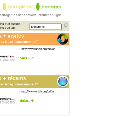
partager les liens favoris internet en ligne
ens d'un pseudo
ens d'un tag
 + visités
ec le tag "desarmement"
http://www.unidir.org/pdf/ar
 + récents
ec le tag "desarmement"
http://www.unidir.org/pdf/ar