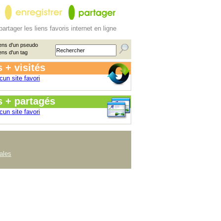
partager les liens favoris internet en ligne
ens d'un pseudo
ens d'un tag
 + visités
cun site favori
s + partagés
cun site favori
ales