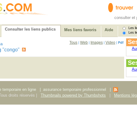
consulter et 
Les li
Consulter les liens publics
Mes liens favoris
Aide
Les li
Ses
Tous
Web
Images
Video
|
|
|
|
Pdf
ia
Au
tag "congo"
Se
Au
 temporaire en ligne
|
assurance temporaire professionnel
|
ous droits réservés |
Thumbnails powered by Thumbshots
|
Mentions lég