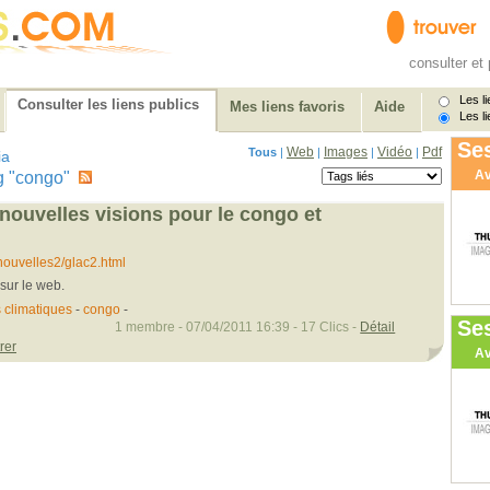
consulter et 
Les li
Consulter les liens publics
Mes liens favoris
Aide
Les li
Ses
Web
Images
Vidéo
Pdf
Tous
|
|
|
|
ia
Av
tag "congo"
 nouvelles visions pour le congo et
ouvelles2/glac2.html
sur le web.
 climatiques
-
congo
-
Se
1 membre - 07/04/2011 16:39 - 17 Clics -
Détail
rer
Av