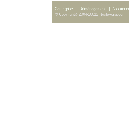
Carte grise
|
Déménagement
|
Assurance
© Copyright© 2004-20012 Nosfavoris.com. T