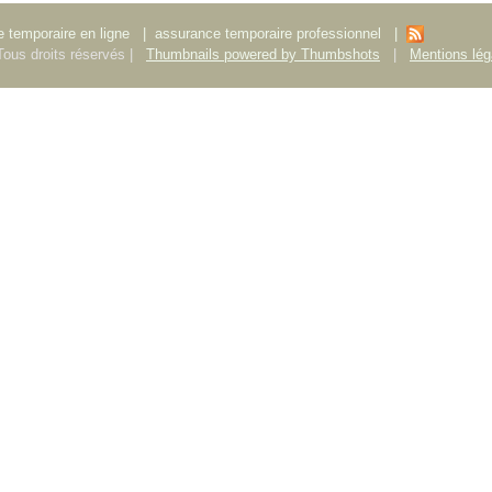
 temporaire en ligne
|
assurance temporaire professionnel
|
ous droits réservés |
Thumbnails powered by Thumbshots
|
Mentions lég