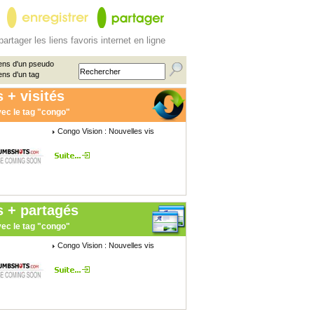
partager les liens favoris internet en ligne
ens d'un pseudo
ens d'un tag
 + visités
ec le tag "congo"
Congo Vision : Nouvelles vis
s + partagés
ec le tag "congo"
Congo Vision : Nouvelles vis