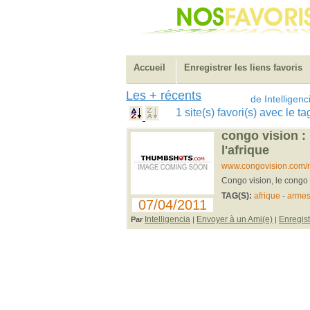
Accueil
Enregistrer les liens favoris
Les + récents
de Intelligenc
1 site(s) favori(s) avec le 
congo vision :
l'afrique
www.congovision.com/n
Congo vision, le congo 
TAG(S):
afrique
-
armes
07/04/2011
Intelligencia
Envoyer à un Ami(e)
Enregist
Par
|
|