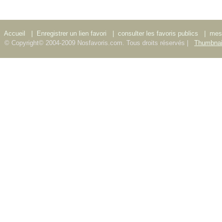
Accueil
|
Enregistrer un lien favori
|
consulter les favoris publics
|
mes 
© Copyright© 2004-2009 Nosfavoris.com. Tous droits réservés |
Thumbnai