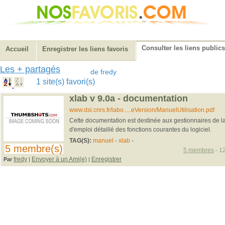
Consulter les liens publics
Accueil
Enregistrer les liens favoris
Les + partagés
de fredy
1 site(s) favori(s)
xlab v 9.0a - documentation
www.dsi.cnrs.fr/labo.....eVersion/ManuelUtilisation.pdf
Cette documentation est destinée aux gestionnaires de lab
d'emploi détaillé des fonctions courantes du logiciel.
TAG(S):
manuel
-
xlab
-
5 membre(s)
5 membres
- 12
fredy
Envoyer à un Ami(e)
Enregistrer
Par
|
|