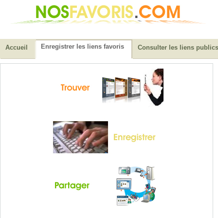
Enregistrer les liens favoris
Accueil
Consulter les liens public