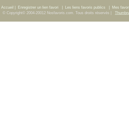
Accueil |
Enregistrer un lien favori
|
Les liens favoris publics
|
Mes favori
© Copyright© 2004-20012 Nosfavoris.com. Tous droits réservés |
Thumbna