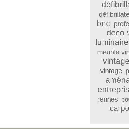
défibri
défibrilla
bnc
profe
deco 
luminair
meuble vi
vintag
vintage
p
aména
entrepri
rennes
po
carpo