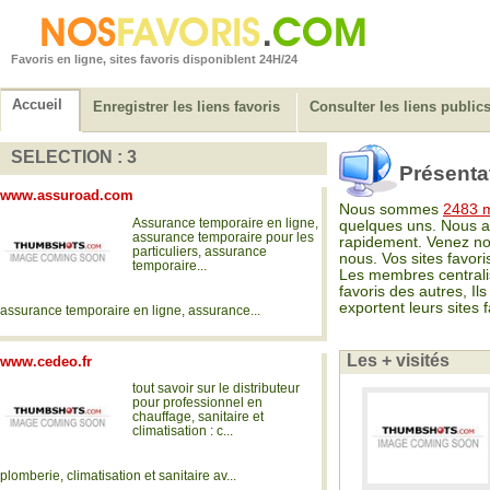
Favoris en ligne, sites favoris disponiblent 24H/24
Accueil
Enregistrer les liens favoris
Consulter les liens public
SELECTION : 3
Présenta
www.assuroad.com
Nous sommes
2483 
Assurance temporaire en ligne,
quelques uns. Nous a
assurance temporaire pour les
rapidement. Venez nou
particuliers, assurance
nous. Vos sites favori
temporaire...
Les membres centralise
favoris des autres, I
exportent leurs sites f
assurance temporaire en ligne, assurance...
Les + vis
www.cedeo.fr
tout savoir sur le distributeur
pour professionnel en
chauffage, sanitaire et
climatisation : c...
plomberie, climatisation et sanitaire av...