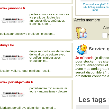
Ceo on demand â€” 1
rdv b2b qualifiÃ©s pa
www.jannonce.fr
mois...
petites annonces et annonces
vie pratique : toutes les
Accès membre
annonces électroménager,
d'animaux, de ...
Votr
petites annonces vie pratique ; electrom...
drivya.be
Service g
drivya répond à vos demandes
de location de voiture avec
chauffeur, minibus avec
Je m'inscris,
je dispos
chauffeur, mi...
pour stocker mes sites
pourrai enregistrer e
avec mes amis gratuit
location voiture, louer mini bus, locati...
seront disponible 24h
ordinateur connecté à
www.portail-pvc-alu.fr
portail entree pvc aluminium
tours - automatisme - cloture
Les tags 
fabricant-portail-pvc-aluminium-automati...