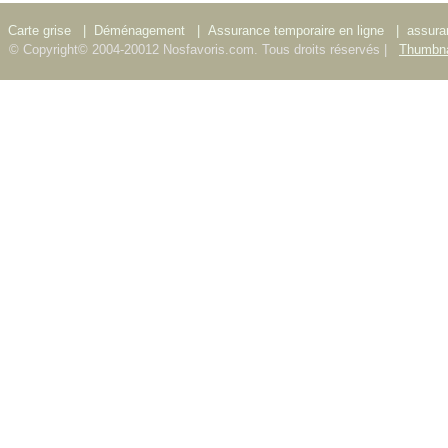
Carte grise
|
Déménagement
|
Assurance temporaire en ligne
|
assura
© Copyright© 2004-20012 Nosfavoris.com. Tous droits réservés |
Thumbna