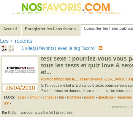
Consulter les liens publics
Accueil
Enregistrer les liens favoris
Les + récents
1 site(s) favori(s) avec le tag "accro"
test sexe : pourriez-vous vous p
tous les tests et quiz love & sexe
et...
www.cosmopolitan.fr/.....asser-de-sexe,2126,1049367.as
Si l'on vous mettait à la diète côté sexe, pourriez-vous s
26/04/2010
? ce test vous en donnera le cœur net… si l'on vous mettait
TAG(S):
accro
-
amour
-
conseils
-
fuir
-
hommes
-
passer
-
questions
-
reponses
test
-
2 membres
- 2
flirtfair
Envoyer à un Ami(e)
Enregistrer
Par
|
|