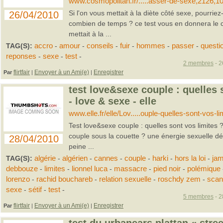
www.cosmopolitan.fr/.....asser-de-sexe,2126,1
Si l'on vous mettait à la diète côté sexe, pourriez
26/04/2010
combien de temps ? ce test vous en donnera le 
mettait à la ...
TAG(S):
accro
-
amour
-
conseils
-
fuir
-
hommes
-
passer
-
questi
reponses
-
sexe
-
test
-
2 membres
- 2
flirtfair
Envoyer à un Ami(e)
Enregistrer
Par
|
|
test love&sexe couple : quelles 
- love & sexe - elle
www.elle.fr/elle/Lov.....ouple-quelles-sont-vos-li
Test love&sexe couple : quelles sont vos limites ?
couple sous la couette ? une énergie sexuelle d
28/04/2010
peine ...
TAG(S):
algérie
-
algérien
-
cannes
-
couple
-
harki
-
hors la loi
-
jam
debbouze
-
limites
-
lionnel luca
-
massacre
-
pied noir
-
polémique
lorenzo
-
rachid bouchareb
-
relation sexuelle
-
roschdy zem
-
scan
sexe
-
sétif
-
test
-
5 membres
- 2
flirtfair
Envoyer à un Ami(e)
Enregistrer
Par
|
|