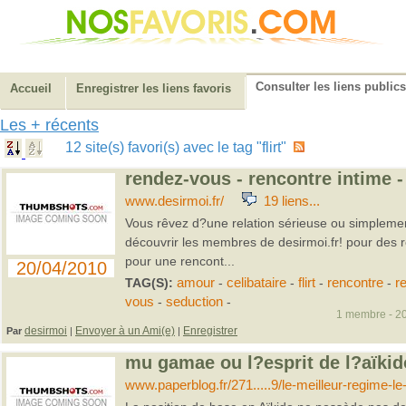
Consulter les liens publics
Accueil
Enregistrer les liens favoris
Les + récents
12 site(s) favori(s) avec le tag "flirt"
rendez-vous - rencontre intime -
www.desirmoi.fr/
19 liens...
Vous rêvez d?une relation sérieuse ou simplemen
découvrir les membres de desirmoi.fr! pour des
pour une rencont...
20/04/2010
TAG(S):
amour
-
celibataire
-
flirt
-
rencontre
-
r
vous
-
seduction
-
1 membre - 20
desirmoi
Envoyer à un Ami(e)
Enregistrer
Par
|
|
mu gamae ou l?esprit de l?aïkid
www.paperblog.fr/271.....9/le-meilleur-regime-le-fl