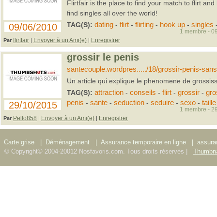
Flirtfair is the place to find your match to flirt a
find singles all over the world!
TAG(S):
dating
-
flirt
-
flirting
-
hook up
-
singles
09/06/2010
1 membre - 09
flirtfair
Envoyer à un Ami(e)
Enregistrer
Par
|
|
grossir le penis
santecouple.wordpres...../18/grossir-penis-san
Un article qui explique le phenomene de grossis
TAG(S):
attraction
-
conseils
-
flirt
-
grossir
-
gro
penis
-
sante
-
seduction
-
seduire
-
sexo
-
taille
29/10/2015
1 membre - 29
Pello858
Envoyer à un Ami(e)
Enregistrer
Par
|
|
Carte grise
|
Déménagement
|
Assurance temporaire en ligne
|
assura
© Copyright© 2004-20012 Nosfavoris.com. Tous droits réservés |
Thumbna