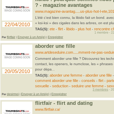
? - magazine avantages
www.magazine-avantag.....us-plus-hot-l-ete,10
L’été c’est bien connu, la libido fait un bond. avec 
« ksi-ksi » des cigales dans les arbres, on est pl
22/04/2010
TAG(S):
ete
-
flirt
-
libido
-
plus hot
-
rencontre c
1 membre - 22
flirtfair
Envoyer à un Ami(e)
Enregistrer
Par
|
|
aborder une fille
www.artdeseduire.com.....mment-ne-pas-seduire
Comment aborder une fille ? Découvrez les techn
contact, les openers, le numclose, les « phrases 
pour dépa...
20/05/2010
TAG(S):
aborder une femme
-
aborder une fille
comment aborder une fille
-
conseils
-
flirt
-
part
sexuelle
-
seduction
-
seduire une femme
-
sex
3 membres
- 20
desirmoi
Envoyer à un Ami(e)
Enregistrer
Par
|
|
flirtfair - flirt and dating
www.flirtfair.ca/