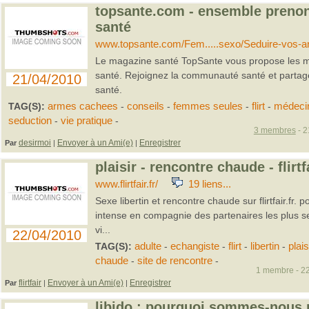
topsante.com - ensemble prenon
santé
www.topsante.com/Fem.....sexo/Seduire-vos-
Le magazine santé TopSante vous propose les mei
santé. Rejoignez la communauté santé et partage
21/04/2010
santé.
TAG(S):
armes cachees
-
conseils
-
femmes seules
-
flirt
-
médeci
seduction
-
vie pratique
-
3 membres
- 2
desirmoi
Envoyer à un Ami(e)
Enregistrer
Par
|
|
plaisir - rencontre chaude - flirtf
www.flirtfair.fr/
19 liens...
Sexe libertin et rencontre chaude sur flirtfair.fr.
intense en compagnie des partenaires les plus sexy
vi...
22/04/2010
TAG(S):
adulte
-
echangiste
-
flirt
-
libertin
-
plais
chaude
-
site de rencontre
-
1 membre - 22
flirtfair
Envoyer à un Ami(e)
Enregistrer
Par
|
|
libido : pourquoi sommes-nous pl