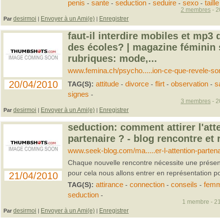
penis
-
sante
-
seduction
-
seduire
-
sexo
-
taille
2 membres
- 2
desirmoi
Envoyer à un Ami(e)
Enregistrer
Par
|
|
faut-il interdire mobiles et mp3
des écoles? | magazine féminin 
rubriques: mode,...
www.femina.ch/psycho.....ion-ce-que-revele-son
20/04/2010
TAG(S):
attitude
-
divorce
-
flirt
-
observation
-
s
signes
-
3 membres
- 2
desirmoi
Envoyer à un Ami(e)
Enregistrer
Par
|
|
seduction: comment attirer l'att
partenaire ? - blog rencontre et r
www.seek-blog.com/ma.....er-l-attention-partena
Chaque nouvelle rencontre nécessite une présenta
pour cela nous allons entrer en représentation pou
21/04/2010
TAG(S):
attirance
-
connection
-
conseils
-
fem
seduction
-
1 membre - 21
desirmoi
Envoyer à un Ami(e)
Enregistrer
Par
|
|