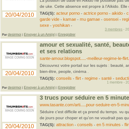
La position de base en Aïkido ne possède pas de 
de uke. Cette absence est propre à l'Aïkido. Elle 
TAG(S):
acteur porno
-
actrice porno
-
aikido
-
c
20/04/2010
garde vide
-
kamae
-
mu gamae
-
osensei
-
reg
sexe
-
yoshikan
-
3 membres
- 20
desirmoi
Envoyer à un Ami(e)
Enregistrer
Par
|
|
amour et sexualité, santé, bea
et ses relations
sante-amour.blogspot.....-meilleur-regime-le-flirt
Découvrez votre portail sur les sujets : beauté, 
bien-être, people, cinéma .
20/04/2010
TAG(S):
conseils
-
flirt
-
regime
-
santé
-
seduct
1 membre - 20
desirmoi
Envoyer à un Ami(e)
Enregistrer
Par
|
|
3 trucs pour séduire en 5 minute
www.tasante.com/arti.....pour-seduire-en-5-min
Séduire c'est difficile et ça prend du temps. vu q
de jours pour choper et qu'on ne voudrait pas que
TAG(S):
attraction
-
conseils
-
en 5 minutes
-
flir
20/04/2010