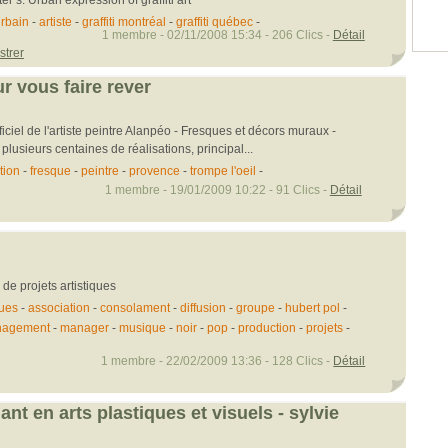
urbain
-
artiste
-
graffiti montréal
-
graffiti québec
-
1 membre - 02/11/2008 15:34 - 206 Clics -
Détail
strer
r vous faire rever
ficiel de l'artiste peintre Alanpéo - Fresques et décors muraux -
plusieurs centaines de réalisations, principal...
tion
-
fresque
-
peintre
-
provence
-
trompe l'oeil
-
1 membre - 19/01/2009 10:22 - 91 Clics -
Détail
 de projets artistiques
ques
-
association
-
consolament
-
diffusion
-
groupe
-
hubert pol
-
agement
-
manager
-
musique
-
noir
-
pop
-
production
-
projets
-
1 membre - 22/02/2009 13:36 - 128 Clics -
Détail
nant en arts plastiques et visuels - sylvie