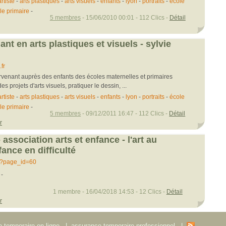
artiste
-
arts plastiques
-
arts visuels
-
enfants
-
lyon
-
portraits
-
école
le primaire
-
5 membres
- 15/06/2010 00:01 - 112 Clics -
Détail
nant en arts plastiques et visuels - sylvie
fr
tervenant auprès des enfants des écoles maternelles et primaires
s projets d'arts visuels, pratiquer le dessin, ...
artiste
-
arts plastiques
-
arts visuels
-
enfants
-
lyon
-
portraits
-
école
le primaire
-
5 membres
- 09/12/2011 16:47 - 112 Clics -
Détail
r
- association arts et enfance - l'art au
fance en difficulté
/?page_id=60
-
1 membre - 16/04/2018 14:53 - 12 Clics -
Détail
r
 temporaire en ligne
|
assurance temporaire professionnel
|