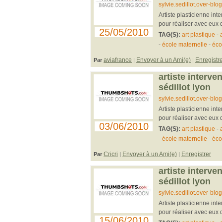
sylvie.sedillot.over-blog.
Artiste plasticienne in
pour réaliser avec eux de
25/05/2010
TAG(S):
art plastique
-
-
école maternelle
-
éco
aviafrance
Envoyer à un Ami(e)
Enregistr
Par
|
|
artiste interve
sédillot lyon
sylvie.sedillot.over-blog.
Artiste plasticienne in
pour réaliser avec eux de
03/06/2010
TAG(S):
art plastique
-
-
école maternelle
-
éco
Cricri
Envoyer à un Ami(e)
Enregistrer
Par
|
|
artiste interve
sédillot lyon
sylvie.sedillot.over-blog.
Artiste plasticienne in
pour réaliser avec eux de
15/06/2010