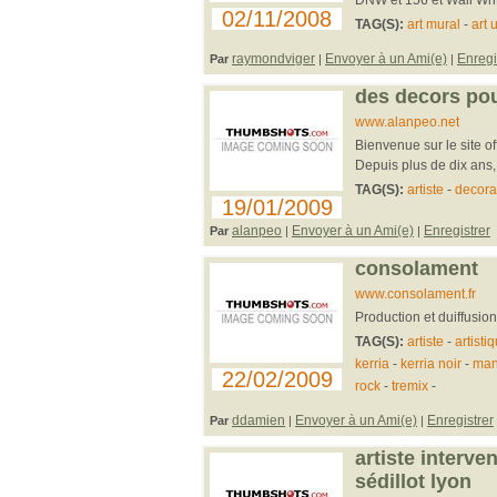
02/11/2008
TAG(S):
art mural
-
art 
raymondviger
Envoyer à un Ami(e)
Enregi
Par
|
|
des decors pou
www.alanpeo.net
Bienvenue sur le site of
Depuis plus de dix ans, 
TAG(S):
artiste
-
decora
19/01/2009
alanpeo
Envoyer à un Ami(e)
Enregistrer
Par
|
|
consolament
www.consolament.fr
Production et duiffusion
TAG(S):
artiste
-
artisti
kerria
-
kerria noir
-
man
22/02/2009
rock
-
tremix
-
ddamien
Envoyer à un Ami(e)
Enregistrer
Par
|
|
artiste interve
sédillot lyon