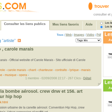
consulter et 
Les li
Consulter les liens publics
Mes liens favoris
Aide
Les li
Les
Web
Images
Vidéo
Pdf
Tous
|
|
|
|
Av
g "artiste"
, carole marais
arais - Official website of Carole Marais - Sito ufficiale di Carole
role
-
carole marais
-
chant
-
chanteuse
-
contralto
-
lyrique
-
marais
ne
-
musique
-
opera
-
1 membre - 02/09/2008 22:17 - 267 Clics -
Détail
Le
Av
 la bombe aérosol. crew dnw et 156. art
teur hip hop
k.html
pression urbaine de la canette aérosol. Convention Hip Hop, crew
r’s. Urban expression of graffiti art