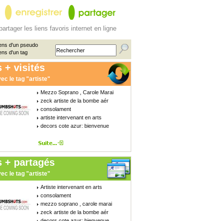
partager les liens favoris internet en ligne
ens d'un pseudo
ens d'un tag
 + visités
ec le tag "artiste"
Mezzo Soprano , Carole Marai
zeck artiste de la bombe aér
consolament
artiste intervenant en arts
decors cote azur: bienvenue
s + partagés
ec le tag "artiste"
Artiste intervenant en arts
consolament
mezzo soprano , carole marai
zeck artiste de la bombe aér
decors cote azur: bienvenue