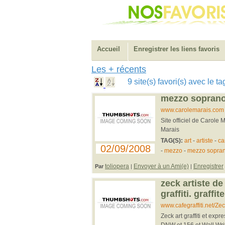
Accueil
Enregistrer les liens favoris
Les + récents
9 site(s) favori(s) avec le ta
mezzo soprano 
www.carolemarais.com
Site officiel de Carole M
Marais
TAG(S):
art
-
artiste
-
ca
02/09/2008
-
mezzo
-
mezzo sopra
toliopera
Envoyer à un Ami(e)
Enregistrer
Par
|
|
zeck artiste de
graffiti. graffi
www.cafegraffiti.net/Zec
Zeck art graffiti et ex
DNW et 156 et Wall Write