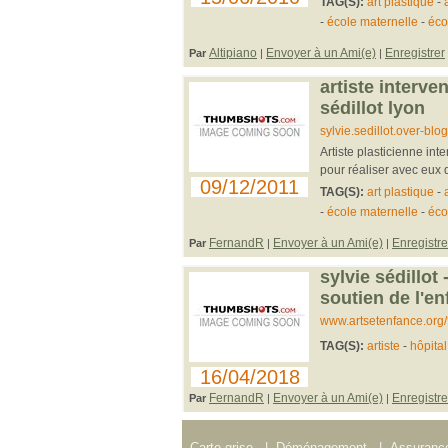
TAG(S):
art plastique
-
-
école maternelle
-
éco
Altipiano
Envoyer à un Ami(e)
Enregistrer
Par
|
|
artiste interve
sédillot lyon
sylvie.sedillot.over-blog.
Artiste plasticienne in
pour réaliser avec eux de
09/12/2011
TAG(S):
art plastique
-
-
école maternelle
-
éco
FernandR
Envoyer à un Ami(e)
Enregistre
Par
|
|
sylvie sédillot 
soutien de l'en
www.artsetenfance.org
TAG(S):
artiste
-
hôpital
16/04/2018
FernandR
Envoyer à un Ami(e)
Enregistre
Par
|
|
Carte grise
|
Déménagement
|
Assurance