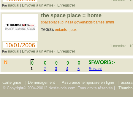
1 membre - 10
naoual
Envoyer à un Ami(e)
Enregistrer
Par
|
|
the space place :: home
spaceplace.jpl.nasa.gov/en/kids/games.shtml
TAG(S):
enfants
-
jeux
-
10/01/2006
1 membre - 10
naoual
Envoyer à un Ami(e)
Enregistrer
Par
|
|
1
2
3
4
5
Suivant
Carte grise
|
Déménagement
|
Assurance temporaire en ligne
|
assura
© Copyright© 2004-20012 Nosfavoris.com. Tous droits réservés |
Thumbna