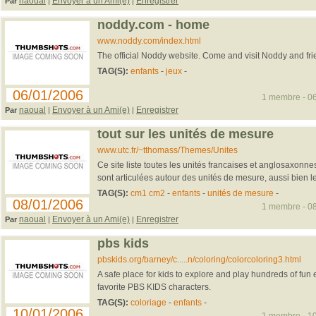
naoual
Envoyer à un Ami(e)
Enregistrer
Par
|
|
noddy.com - home
www.noddy.com/index.html
The official Noddy website. Come and visit Noddy and fri
TAG(S):
enfants
-
jeux
-
06/01/2006
1 membre - 06
naoual
Envoyer à un Ami(e)
Enregistrer
Par
|
|
tout sur les unités de mesure
www.utc.fr/~tthomass/Themes/Unites
Ce site liste toutes les unités francaises et anglosaxonne
sont articulées autour des unités de mesure, aussi bien le
TAG(S):
cm1 cm2
-
enfants
-
unités de mesure
-
08/01/2006
1 membre - 08
naoual
Envoyer à un Ami(e)
Enregistrer
Par
|
|
pbs kids
pbskids.org/barney/c.....n/coloring/colorcoloring3.html
A safe place for kids to explore and play hundreds of fun
favorite PBS KIDS characters.
TAG(S):
coloriage
-
enfants
-
10/01/2006