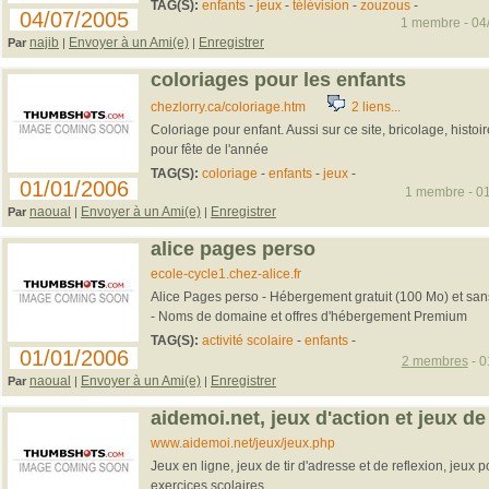
TAG(S):
enfants
-
jeux
-
télévision
-
zouzous
-
04/07/2005
1 membre - 04/
najib
Envoyer à un Ami(e)
Enregistrer
Par
|
|
coloriages pour les enfants
chezlorry.ca/coloriage.htm
2 liens...
Coloriage pour enfant. Aussi sur ce site, bricolage, histo
pour fête de l'année
TAG(S):
coloriage
-
enfants
-
jeux
-
01/01/2006
1 membre - 01
naoual
Envoyer à un Ami(e)
Enregistrer
Par
|
|
alice pages perso
ecole-cycle1.chez-alice.fr
Alice Pages perso - Hébergement gratuit (100 Mo) et sans
- Noms de domaine et offres d'hébergement Premium
TAG(S):
activité scolaire
-
enfants
-
01/01/2006
2 membres
- 0
naoual
Envoyer à un Ami(e)
Enregistrer
Par
|
|
aidemoi.net, jeux d'action et jeux de
www.aidemoi.net/jeux/jeux.php
Jeux en ligne, jeux de tir d'adresse et de reflexion, jeux p
exercices scolaires