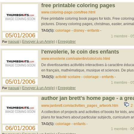
free printable coloring pages
www.coloring-page.com/free.html
Free printable coloring book pages for kids. Free colorin
pictures. Disney coloring pages, christmas, easter, animals
TAG(S):
coloriage
-
disney
-
enfants
-
05/01/2006
1 membre - 05
naoual
Envoyer à un Ami(e)
Enregistrer
Par
|
|
l'envolerie, le coin des enfants
www.envolerie.com/valentin/colo/colo.html
De divertissantes acitivités interactives à caractère éduca
en français, mathématique, musique et sciences. De plus,
TAG(S):
activité scolaire
-
coloriage
-
enfants
-
05/01/2006
1 membre - 05
naoual
Envoyer à un Ami(e)
Enregistrer
Par
|
|
author jan brett's home page - a grea
www.janbrett.com/activities_pages_artwork.htm
2 l
A collection of projects and activities of books for kids, a
plans for teachers about particular subjects, curriculum are
TAG(S):
coloriage
-
enfants
-
06/01/2006
1 membre - 06