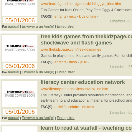
www.learn4good.com/games/kids/oggys_fries.htm
Fun Games for Kids Online, Play Free Oggy & Cockroac
TAG(S):
enfants
-
jeux
-
kids online
-
05/01/2006
1 membre - 05
naoual
Envoyer à un Ami(e)
Enregistrer
Par
|
|
free kids games from thekidzpage.co
shockwave and flash games
www.thekidzpage.com/freekidsgames
Games to play online. Kids and family games. Fun for ch
TAG(S):
enfants
-
flash
-
jeux
-
05/01/2006
1 membre - 05
naoual
Envoyer à un Ami(e)
Enregistrer
Par
|
|
literacy center education network
www.literacycenter.net/lessonview_en.htm
The Literacy Center provides resources for preschool and
early learning and educational material for preschool and 
TAG(S):
activité scolaire
-
enfants
-
05/01/2006
1 membre - 05
naoual
Envoyer à un Ami(e)
Enregistrer
Par
|
|
learn to read at starfall - teaching