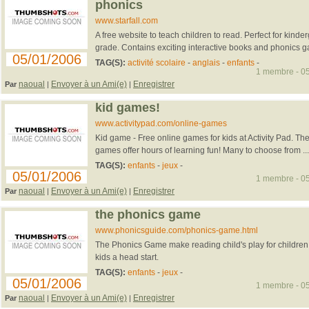
phonics
www.starfall.com
A free website to teach children to read. Perfect for kinde
grade. Contains exciting interactive books and phonics 
05/01/2006
TAG(S):
activité scolaire
-
anglais
-
enfants
-
1 membre - 05
naoual
Envoyer à un Ami(e)
Enregistrer
Par
|
|
kid games!
www.activitypad.com/online-games
Kid game - Free online games for kids at Activity Pad. Th
games offer hours of learning fun! Many to choose from ...
TAG(S):
enfants
-
jeux
-
05/01/2006
1 membre - 05
naoual
Envoyer à un Ami(e)
Enregistrer
Par
|
|
the phonics game
www.phonicsguide.com/phonics-game.html
The Phonics Game make reading child's play for children.
kids a head start.
TAG(S):
enfants
-
jeux
-
05/01/2006
1 membre - 05
naoual
Envoyer à un Ami(e)
Enregistrer
Par
|
|