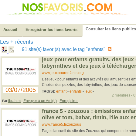
Consulter les liens publics
Accueil
Enregistrer les liens favoris
Les + récents
91 site(s) favori(s) avec le tag "enfants"
jeux pour enfants gratuits. des jeux 
labyrinthes et des jeux à télécharger
www.jeuxpourenfants.org
Des jeux pour enfants et des activités qui amusent les en
Choisis des puzzles, des labyrinthes, des jeux de courses,
03/07/2005
TAG(S):
enfant
-
enfants
-
jeux
-
2 membres
- 0
ibrahim
Envoyer à un Ami(e)
Enregistrer
Par
|
|
france 5 - zouzous : émissions enfa
olive et tom, babar, tintin, l'ile aux en
www.france5.fr/zouzous
Page d'accueil du site des Zouzous qui comporte de nombr