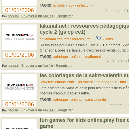
TAG(S):
enfants
-
jeux
-
réflexion
-
01/01/2006
1 membre - 01/
naoual
Envoyer à un Ami(e)
Enregistrer
Par
|
|
lakanal.net : ressources pédagogiq
cycle 2 (gs cp ce1)
cp.lakanal.free.fr/ressources.htm
2 liens...
Ressources pour les classes du cycle 2. De nombreux d
(chansons, poésies, lanceurs d'expression écrite, outils po
01/01/2006
TAG(S):
coloriage
-
enfants
-
mathématique
-
1 membre - 01
naoual
Envoyer à un Ami(e)
Enregistrer
Par
|
|
les coloriages de la saint-valentin s
www.fete-enfants.com.....int-valentin-coloriages_01.htm
Fete-enfants : la Saint Valentin pour les enfants de tout âge
poèmes d'amour, papier à lettre.
TAG(S):
coloriage
-
enfants
-
saint valentin
-
05/01/2006
1 membre - 05
naoual
Envoyer à un Ami(e)
Enregistrer
Par
|
|
fun games for kids online,play fre
game