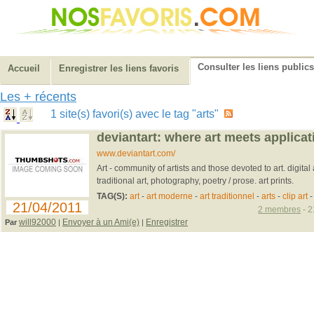
Consulter les liens publics
Accueil
Enregistrer les liens favoris
Les + récents
1 site(s) favori(s) avec le tag "arts"
deviantart: where art meets applicat
www.deviantart.com/
Art - community of artists and those devoted to art. digital 
traditional art, photography, poetry / prose. art prints.
TAG(S):
art
-
art moderne
-
art traditionnel
-
arts
-
clip art
-
21/04/2011
2 membres
- 2
will92000
Envoyer à un Ami(e)
Enregistrer
Par
|
|