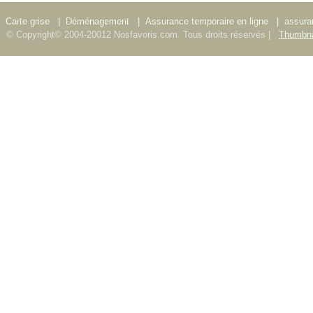
Carte grise
|
Déménagement
|
Assurance temporaire en ligne
|
assura
© Copyright© 2004-20012 Nosfavoris.com. Tous droits réservés |
Thumbna