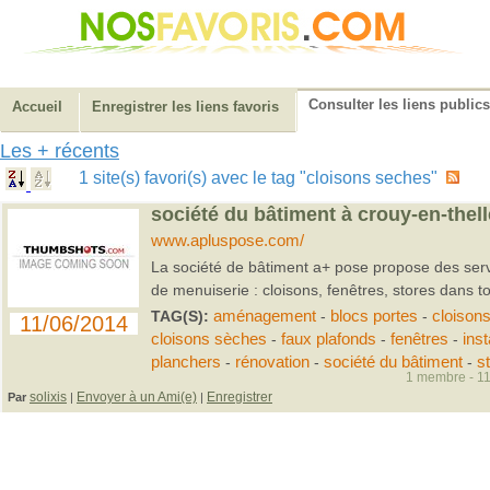
Consulter les liens publics
Accueil
Enregistrer les liens favoris
Les + récents
1 site(s) favori(s) avec le tag "cloisons seches"
société du bâtiment à crouy-en-thel
www.apluspose.com/
La société de bâtiment a+ pose propose des ser
de menuiserie : cloisons, fenêtres, stores dans to
TAG(S):
aménagement
-
blocs portes
-
cloison
11/06/2014
cloisons sèches
-
faux plafonds
-
fenêtres
-
inst
planchers
-
rénovation
-
société du bâtiment
-
s
1 membre - 11
solixis
Envoyer à un Ami(e)
Enregistrer
Par
|
|