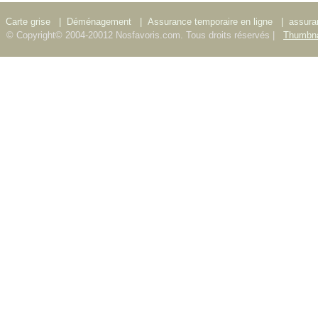
Carte grise
|
Déménagement
|
Assurance temporaire en ligne
|
assura
© Copyright© 2004-20012 Nosfavoris.com. Tous droits réservés |
Thumbna