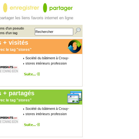
partager les liens favoris internet en ligne
ens d'un pseudo
ens d'un tag
 + visités
ec le tag "stores"
Société du bâtiment à Crouy-
stores intérieurs profession
s + partagés
ec le tag "stores"
Société du bâtiment à Crouy-
stores intérieurs profession