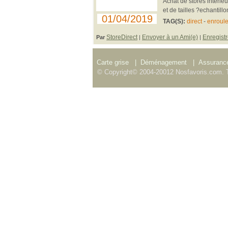
Achat de stores intérieu
et de tailles ?echantill
01/04/2019
TAG(S):
direct
-
enroule
StoreDirect
Envoyer à un Ami(e)
Enregistr
Par
|
|
Carte grise
|
Déménagement
|
Assurance
© Copyright© 2004-20012 Nosfavoris.com. T