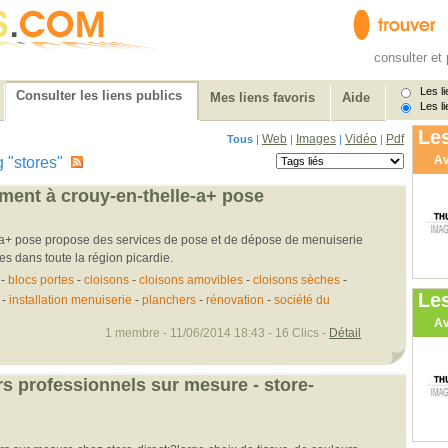
consulter et 
Les li
Consulter les liens publics
Mes liens favoris
Aide
Les li
Les
Web
Images
Vidéo
Pdf
Tous
|
|
|
|
Av
ag "stores"
iment à crouy-en-thelle-a+ pose
 a+ pose propose des services de pose et de dépose de menuiserie
res dans toute la région picardie.
-
blocs portes
-
cloisons
-
cloisons amovibles
-
cloisons sèches
-
Le
-
installation menuiserie
-
planchers
-
rénovation
-
société du
Av
1 membre - 11/06/2014 18:43 - 16 Clics -
Détail
rs professionnels sur mesure - store-