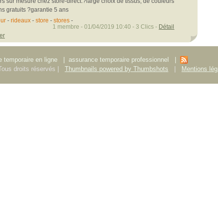
rs sur mesure chez store-direct:?large choix de tissus, de couleurs
ons gratuits ?garantie 5 ans
ur
-
rideaux
-
store
-
stores
-
1 membre - 01/04/2019 10:40 - 3 Clics -
Détail
er
 temporaire en ligne
|
assurance temporaire professionnel
|
ous droits réservés |
Thumbnails powered by Thumbshots
|
Mentions lég