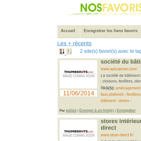
Accueil
Enregistrer les liens favoris
Les + récents
2 site(s) favori(s) avec le t
société du bât
www.apluspose.com/
La société de bâtiment
: cloisons, fenêtres, sto
TAG(S):
aménagement
11/06/2014
faux plafonds
-
fenêtres
bâtiment
-
stores
-
solixis
Envoyer à un Ami(e)
Enregistrer
Par
|
|
stores intérieu
direct
www.store-direct.fr/